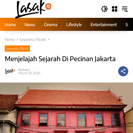
Skip
to
content
Home
News
Cinema
Lifestyle
Entertainment
Ser
Home
Sewaktu Piknik
Sewaktu Piknik
Menjelajah Sejarah Di Pecinan Jakarta
Redaksi
March 29, 2020