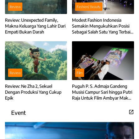
Review
Fashion/ Beauty
Review: Unexpected Family,
Modest Fashion Indonesia
Makna Keluarga Yang Lahir Dari
Semakin Mengukuhkan Posisi
Empati Bukan Darah
Sebagai Salah Satu Yang Terbaik
di Asia
Review
Film
Review: Ne Zha 2, Sekuel
Puguh P. S. Admaja Gandeng
Dengan Produksi Yang Cukup
Musisi Campur Sari hingga Putri
Epik
Raja Untuk Film Ambyar Mak
Byar
Event