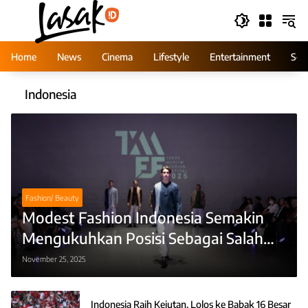
Skip
to
content
Home
News
Cinema
Lifestyle
Entertainment
Ser
Indonesia
Fashion/ Beauty
Modest Fashion Indonesia Semakin
Mengukuhkan Posisi Sebagai Salah
Satu Yang Terbaik di Asia
November 25, 2025
Indonesia Raih Kejutan, Lolos ke Babak 16 Besar