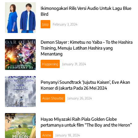
Ikimonogakari Rilis Versi Audio Untuk Lagu Blue
Bird
Jpop
February 3, 2024
Demon Slayer : Kimetsu no Yaiba – To the Hashira
Training, Menuju Latihan Hashira yang
Menantang
Happening
January 31, 2024
Penyanyi Soundtrack ‘Jujutsu Kaisen’, Eve Akan
Konser di Jakarta Pada 26 Mei 2024
Asian Showbiz
January 26, 2024
Hayao Miyazaki Raih Piala Golden Globe
pertamanya untuk film “The Boy and the Heron”
Anime
January 18, 2024