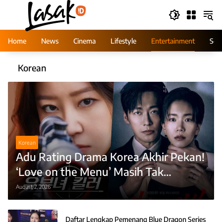
Skip
to
content
Home
News
Cinema
Lifestyle
Entertainment
Ser
Korean
Korean
Adu Rating Drama Korea Akhir Pekan!
‘Love on the Menu’ Masih Tak
Terkalahkan, ‘A Bona Fide Killer’
August 2, 2026
Melesat
Daftar Lengkap Pemenang Blue Dragon Series