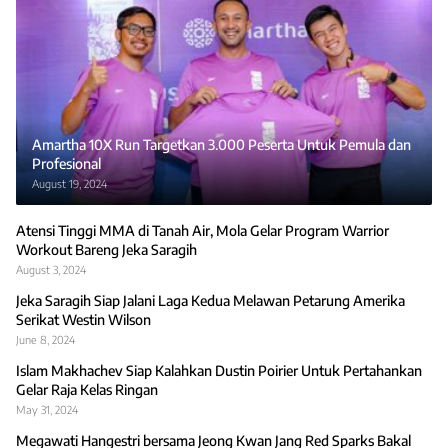
Amartha 10X Run Targetkan 3.000 Peserta Untuk Pemula dan
Profesional
August 19, 2024
Atensi Tinggi MMA di Tanah Air, Mola Gelar Program Warrior
Workout Bareng Jeka Saragih
August 3, 2024
Jeka Saragih Siap Jalani Laga Kedua Melawan Petarung Amerika
Serikat Westin Wilson
June 8, 2024
Islam Makhachev Siap Kalahkan Dustin Poirier Untuk Pertahankan
Gelar Raja Kelas Ringan
May 31, 2024
Megawati Hangestri bersama Jeong Kwan Jang Red Sparks Bakal