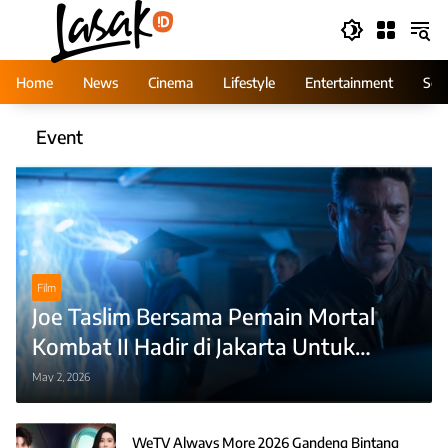
Skip
to
content
Home
News
Cinema
Lifestyle
Entertainment
Ser
Event
Film
Joe Taslim Bersama Pemain Mortal
Kombat II Hadir di Jakarta Untuk
Global Tour
May 2, 2026
WeTV Always More 2026 Gandeng Bintang