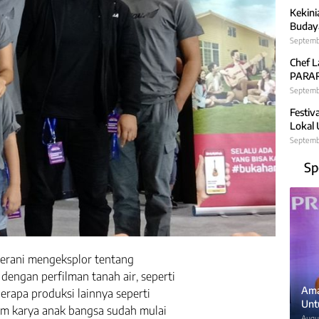
Kekini
Budaya
Septemb
Chef L
PARARA
Septembe
Festiv
Lokal
Septemb
Sp
 berani mengeksplor tentang
 dengan perfilman tanah air, seperti
Ama
rapa produksi lainnya seperti
Unt
film karya anak bangsa sudah mulai
Augus