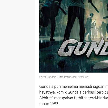
Cover Gundala Putra Petrir (dok. istimewa)
Gundala pun menjelma menjadi jagoan mi
hayatnya, komik Gundala berhasil terbit s
Akhirat” merupakan terbitan terakhir dar
tahun 1982.