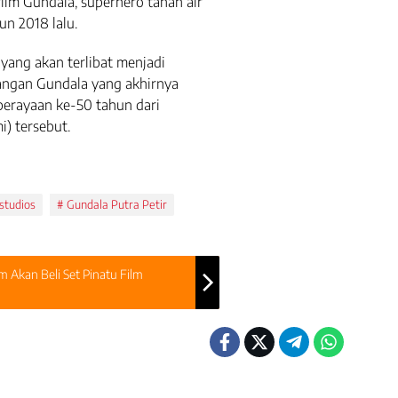
ilm Gundala, superhero tanah air
un 2018 lalu.
yang akan terlibat menjadi
angan Gundala yang akhirnya
 perayaan ke-50 tahun dari
) tersebut.
studios
Gundala Putra Petir
m Akan Beli Set Pinatu Film