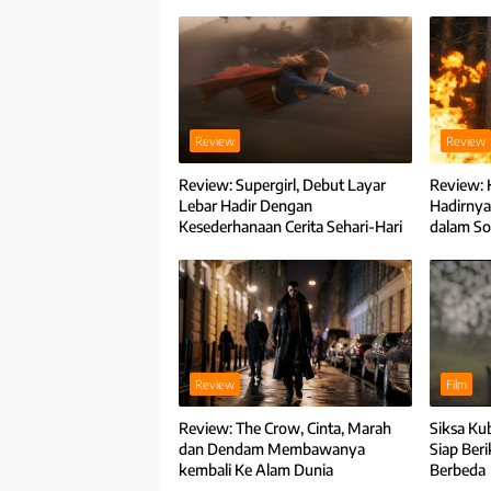
Review
Review
Review: Supergirl, Debut Layar
Review: 
Lebar Hadir Dengan
Hadirnya
Kesederhanaan Cerita Sehari-Hari
dalam So
Review
Film
Review: The Crow, Cinta, Marah
Siksa Ku
dan Dendam Membawanya
Siap Ber
kembali Ke Alam Dunia
Berbeda