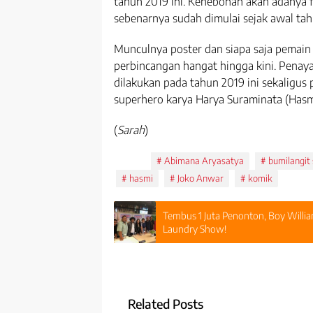
tahun 2019 ini. Kehebohan akan adanya f
sebenarnya sudah dimulai sejak awal tah
Munculnya poster dan siapa saja pemain 
perbincangan hangat hingga kini. Penay
dilakukan pada tahun 2019 ini sekaligus
superhero karya Harya Suraminata (Hasmi
(
Sarah
)
Tags:
Abimana Aryasatya
bumilangit 
hasmi
Joko Anwar
komik
Tembus 1 Juta Penonton, Boy Willia
Laundry Show!
Related Posts