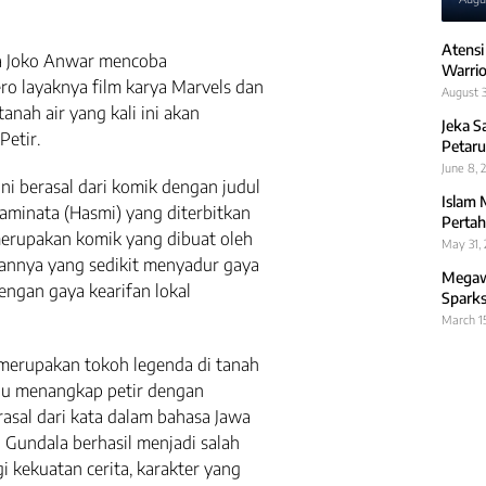
Atensi
a Joko Anwar mencoba
Warrio
o layaknya film karya Marvels dan
August 3
anah air yang kali ini akan
Jeka S
Petir.
Petaru
June 8, 
ni berasal dari komik dengan judul
Islam 
raminata (Hasmi) yang diterbitkan
Pertah
merupakan komik yang dibuat oleh
May 31,
annya yang sedikit menyadur gaya
Megawa
engan gaya kearifan lokal
Sparks
March 1
l merupakan tokoh legenda di tanah
pu menangkap petir dengan
sal dari kata dalam bahasa Jawa
n Gundala berhasil menjadi salah
i kekuatan cerita, karakter yang