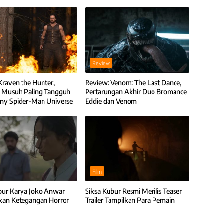
Review
Kraven the Hunter,
Review: Venom: The Last Dance,
 Musuh Paling Tangguh
Pertarungan Akhir Duo Bromance
ny Spider-Man Universe
Eddie dan Venom
Film
bur Karya Joko Anwar
Siksa Kubur Resmi Merilis Teaser
ikan Ketegangan Horror
Trailer Tampilkan Para Pemain