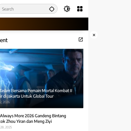
×
ent
 Taslim Bersama Pemain Mortal Kombat II
r di Jakarta Untuk Global Tour
2, 2026
Always More 2026 Gandeng Bintang
ok Zhou Yiran dan Meng Ziyi
28, 2025