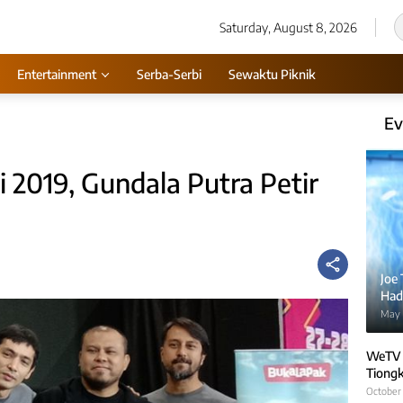
Saturday, August 8, 2026
Entertainment
Serba-Serbi
Sewaktu Piknik
Ev
 2019, Gundala Putra Petir
Joe
Hadi
May 
WeTV 
Tiongk
October 