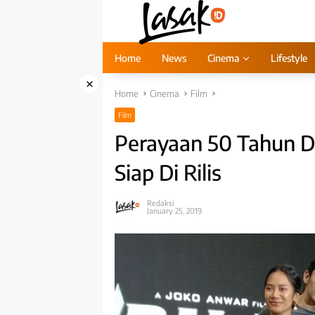
Skip
to
content
Home
News
Cinema
Lifestyle
×
Home
Cinema
Film
Film
Perayaan 50 Tahun Di
Siap Di Rilis
Redaksi
January 25, 2019