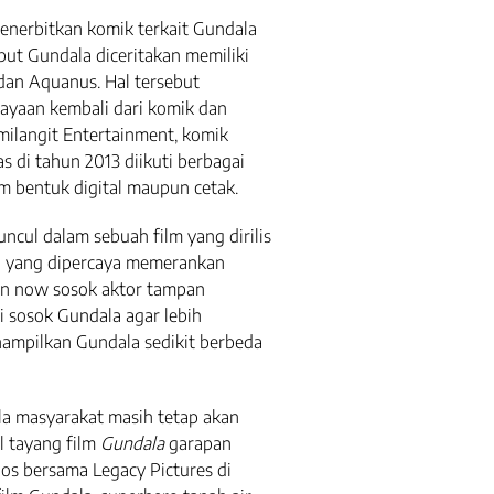
enerbitkan komik terkait Gundala
but Gundala diceritakan memiliki
dan Aquanus. Hal tersebut
ayaan kembali dari komik dan
ilangit Entertainment, komik
 di tahun 2013 diikuti berbagai
am bentuk digital maupun cetak.
cul dalam sebuah film yang dirilis
ba yang dipercaya memerankan
an now sosok aktor tampan
 sosok Gundala agar lebih
ampilkan Gundala sedikit berbeda
a masyarakat masih tetap akan
l tayang film
Gundala
garapan
ios bersama Legacy Pictures di