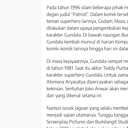
Pada tahun 1996 silam beberapa pihak m
degan judul “Patriot”. Dalam komik terse
teman superhero lainnya, Godam, Maza, 
dilakukan dalam upaya pengembalian kej
karakter Gundala. Di bawah naungan Bum
Gundala kembali muncul di harian Kompas
komik-komik lainnya hingga hari ini dal
Di masa kejayaannya, Gundala sempat mun
di tahun 1981. Saat itu aktor Teddy Pur
karakter superhero Gundala. Untuk zam
Abimana Aryasatya dipercayakan sebagai
kekinian. Sentuhan Joko Anwar akan men
dari yang dikenal selama ini.
Namun sosok jagoan yang selalu membel
menjadi sajian utamanya. Tunggu tangga
Screenplay Pictures dan Bumilangit Stud