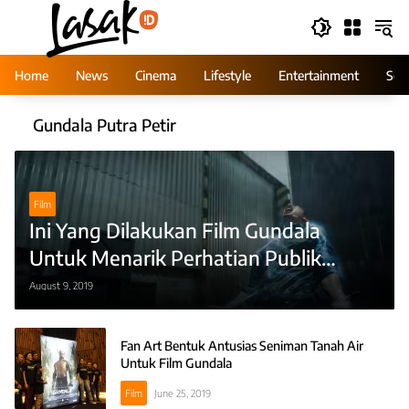
Skip
to
content
Home
News
Cinema
Lifestyle
Entertainment
Ser
Gundala Putra Petir
Film
Ini Yang Dilakukan Film Gundala
Untuk Menarik Perhatian Publik
Jelang Rilis
August 9, 2019
Fan Art Bentuk Antusias Seniman Tanah Air
Untuk Film Gundala
Film
June 25, 2019