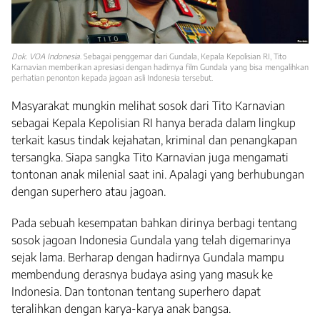
Dok. VOA Indonesia
. Sebagai penggemar dari Gundala, Kepala Kepolisian RI, Tito
Karnavian memberikan apresiasi dengan hadirnya film Gundala yang bisa mengalihkan
perhatian penonton kepada jagoan asli Indonesia tersebut.
Masyarakat mungkin melihat sosok dari Tito Karnavian
sebagai Kepala Kepolisian RI hanya berada dalam lingkup
terkait kasus tindak kejahatan, kriminal dan penangkapan
tersangka. Siapa sangka Tito Karnavian juga mengamati
tontonan anak milenial saat ini. Apalagi yang berhubungan
dengan superhero atau jagoan.
Pada sebuah kesempatan bahkan dirinya berbagi tentang
sosok jagoan Indonesia Gundala yang telah digemarinya
sejak lama. Berharap dengan hadirnya Gundala mampu
membendung derasnya budaya asing yang masuk ke
Indonesia. Dan tontonan tentang superhero dapat
teralihkan dengan karya-karya anak bangsa.