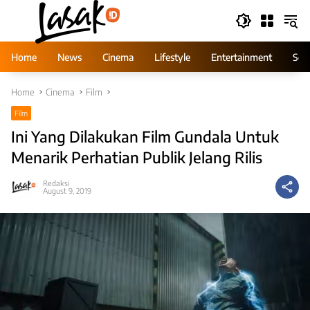
Skip
to
content
Home
News
Cinema
Lifestyle
Entertainment
Ser
Home
Cinema
Film
Film
Ini Yang Dilakukan Film Gundala Untuk
Menarik Perhatian Publik Jelang Rilis
Redaksi
August 9, 2019