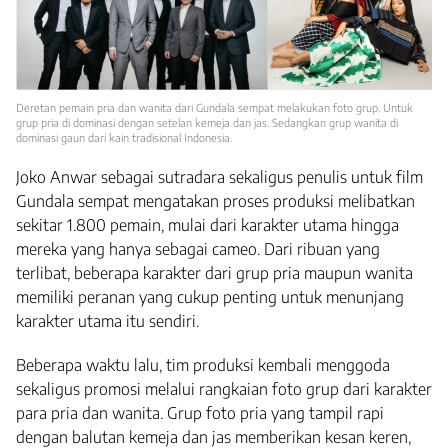
Deretan pemain pria dan wanita dari Gundala sempat melakukan foto grup. Untuk
grup pria di dominasi dengan setelan kemeja dan jas. Sedangkan grup wanita di
dominasi gaun dari kain tradisional Indonesia.
Joko Anwar sebagai sutradara sekaligus penulis untuk film
Gundala sempat mengatakan proses produksi melibatkan
sekitar 1.800 pemain, mulai dari karakter utama hingga
mereka yang hanya sebagai cameo. Dari ribuan yang
terlibat, beberapa karakter dari grup pria maupun wanita
memiliki peranan yang cukup penting untuk menunjang
karakter utama itu sendiri.
Beberapa waktu lalu, tim produksi kembali menggoda
sekaligus promosi melalui rangkaian foto grup dari karakter
para pria dan wanita. Grup foto pria yang tampil rapi
dengan balutan kemeja dan jas memberikan kesan keren,