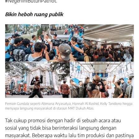
#NegeriIniButuhPatriot.
Bikin heboh ruang publik
Pemain Gundala seperti Abimana Aryasatya, Hannah Al Rashid, Kelly Tandiono hingga
menyapa langsung masyarakat di stasiun MRT Dukuh Atas.
Tak cukup promosi dengan hadir di sebuah acara atau
sosial yang tidak bisa berinteraksi langsung dengan
masyarakat. Beberapa waktu lalu tim produksi dan pastinya