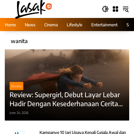
Skip
to
content
Home
News
Cinema
Lifestyle
Entertainment
Ser
wanita
Review
Review: Supergirl, Debut Layar Lebar
Hadir Dengan Kesederhanaan Cerita
Sehari-Hari
June 24, 2026
Kampanye 10 Jari Upaya Kenali Gejala Awal dan