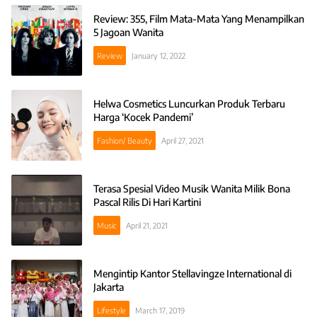
Review: 355, Film Mata-Mata Yang Menampilkan
5 Jagoan Wanita
Review
January 12, 2022
Helwa Cosmetics Luncurkan Produk Terbaru
Harga ‘Kocek Pandemi’
Fashion/ Beauty
April 27, 2021
Terasa Spesial Video Musik Wanita Milik Bona
Pascal Rilis Di Hari Kartini
Music
April 21, 2021
Mengintip Kantor Stellavingze International di
Jakarta
Lifestyle
March 17, 2019