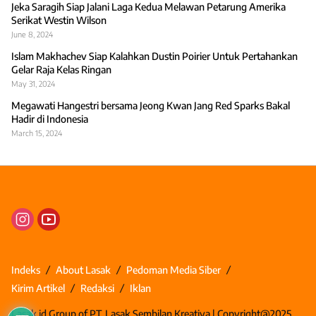
Jeka Saragih Siap Jalani Laga Kedua Melawan Petarung Amerika
Serikat Westin Wilson
June 8, 2024
Islam Makhachev Siap Kalahkan Dustin Poirier Untuk Pertahankan
Gelar Raja Kelas Ringan
May 31, 2024
Megawati Hangestri bersama Jeong Kwan Jang Red Sparks Bakal
Hadir di Indonesia
March 15, 2024
Indeks
About Lasak
Pedoman Media Siber
Kirim Artikel
Redaksi
Iklan
Lasak.id Group of PT. Lasak Sembilan Kreativa | Copyright@2025