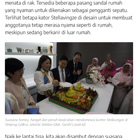
menata di rak. Tersedia beberapa pasang sandal rumah
yang nyaman untuk dikenakan sebagai pengganti sepatu.
Terlihat betapa kator Stellavingze di desain untuk membuat
anggotanya tetap merasa nyama seperti di rumah,
meskipun sedang berkarir di luar rumah.
Suasana homey, hangat dan penuh keakraban mendominasi kantor Stellavingze di
Simprug Gallery, Jakarta Selatan (dok. Sarah/ Lasak.id)
Naik ke lantai tiga, kita akan disambut dengan suasana