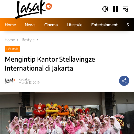
Skip
to
content
Home
News
Cinema
Lifestyle
Entertainment
Ser
Home
Lifestyle
Lifestyle
Mengintip Kantor Stellavingze
International di Jakarta
Redaksi
March 17, 2019