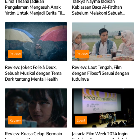
Elma Theana Jadikan
Taskya Nayma Jadikan
Pengalaman Mengasuh Anak
Kebiasaan Baca Al-Fatihah
Yatim Untuk Menjadi Cerita Film
Sebelum Melakoni Sebuah
Anak-Anak Bambu
Peran
Review
Review
Review: Joker: Folie à Deux,
Review: Laut Tengah, Film
Sebuah Musikal dengan Tema
dengan Filosofi Sesuai dengan
Dark tentang Mental Health
Judulnya
Review
Event
Review: Kuasa Gelap, Bermain
Jakarta Film Week 2024 Ingin