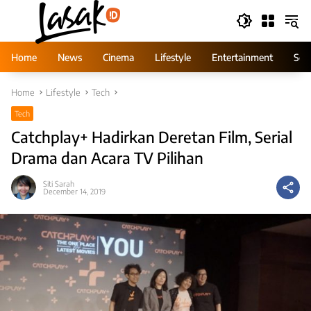
Skip
to
content
Home
News
Cinema
Lifestyle
Entertainment
Ser
Home
Lifestyle
Tech
Tech
Catchplay+ Hadirkan Deretan Film, Serial
Drama dan Acara TV Pilihan
Siti Sarah
December 14, 2019