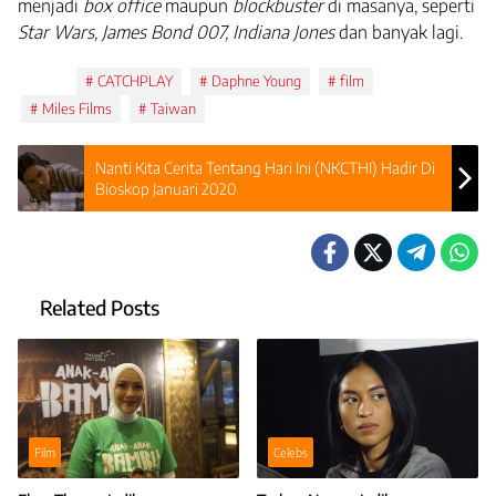
menjadi
box office
maupun
blockbuster
di masanya, seperti
Star Wars, James Bond 007, Indiana Jones
dan banyak lagi.
Tags:
CATCHPLAY
Daphne Young
film
Miles Films
Taiwan
Nanti Kita Cerita Tentang Hari Ini (NKCTHI) Hadir Di
Bioskop Januari 2020
Related Posts
Film
Celebs