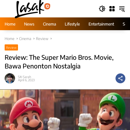
Skip
to
content
Home
News
Cinema
Lifestyle
Entertainment
Ser
Home
Cinema
Review
Review
Review: The Super Mario Bros. Movie,
Bawa Penonton Nostalgia
Siti Sarah
April 6, 2023