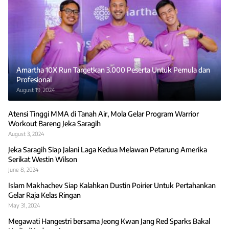
Amartha 10X Run Targetkan 3.000 Peserta Untuk Pemula dan
Profesional
August 19, 2024
Atensi Tinggi MMA di Tanah Air, Mola Gelar Program Warrior
Workout Bareng Jeka Saragih
August 3, 2024
Jeka Saragih Siap Jalani Laga Kedua Melawan Petarung Amerika
Serikat Westin Wilson
June 8, 2024
Islam Makhachev Siap Kalahkan Dustin Poirier Untuk Pertahankan
Gelar Raja Kelas Ringan
May 31, 2024
Megawati Hangestri bersama Jeong Kwan Jang Red Sparks Bakal