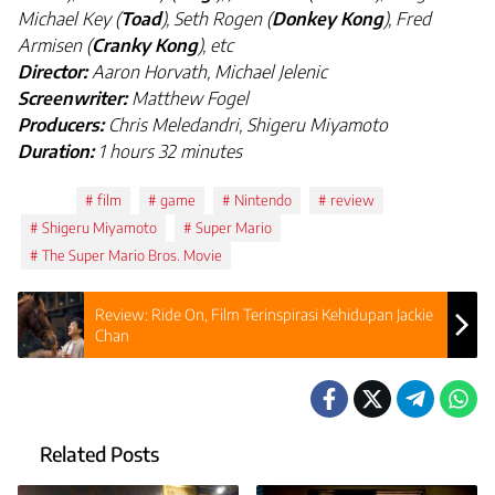
Michael Key (
Toad
), Seth Rogen (
Donkey Kong
)
, Fred
Armisen (
Cranky Kong
)
, etc
Director:
Aaron Horvath, Michael Jelenic
Screenwriter:
Matthew Fogel
Producers:
Chris Meledandri, Shigeru Miyamoto
Duration:
1 hours 32
minutes
Tags:
film
game
Nintendo
review
Shigeru Miyamoto
Super Mario
The Super Mario Bros. Movie
Review: Ride On, Film Terinspirasi Kehidupan Jackie
Chan
Related Posts