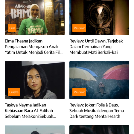
Film
Review
Elma Theana Jadikan
Review: Until Dawn, Terjebak
Pengalaman Mengasuh Anak
Dalam Permainan Yang
Yatim Untuk Menjadi Cerita Film
Membuat Mati Berkali-kali
Anak-Anak Bambu
Celebs
Review
Taskya Nayma Jadikan
Review: Joker: Folie à Deux,
Kebiasaan Baca Al-Fatihah
Sebuah Musikal dengan Tema
Sebelum Melakoni Sebuah
Dark tentang Mental Health
Peran