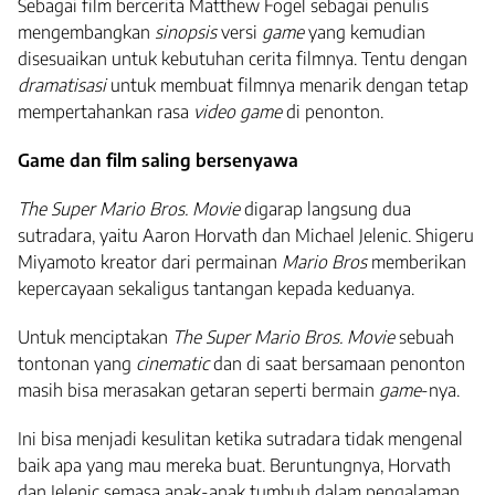
Sebagai film bercerita Matthew Fogel sebagai penulis
mengembangkan
sinopsis
versi
game
yang kemudian
disesuaikan untuk kebutuhan cerita filmnya. Tentu dengan
dramatisasi
untuk membuat filmnya menarik dengan tetap
mempertahankan rasa
video game
di penonton.
Game dan film saling bersenyawa
The Super Mario Bros. Movie
digarap langsung dua
sutradara, yaitu
Aaron Horvath dan Michael Jelenic. Shigeru
Miyamoto kreator dari permainan
Mario Bros
memberikan
kepercayaan sekaligus tantangan kepada keduanya.
Untuk menciptakan
The Super Mario Bros. Movie
sebuah
tontonan yang
cinematic
dan di saat bersamaan penonton
masih bisa merasakan getaran seperti bermain
game
-nya.
Ini bisa menjadi kesulitan ketika sutradara tidak mengenal
baik apa yang mau mereka buat.
Beruntungnya,
Horvath
dan Jelenic semasa anak-anak tumbuh dalam pengalaman