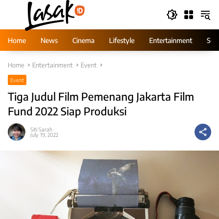
Skip
to
content
Home
News
Cinema
Lifestyle
Entertainment
Ser
Home
Entertainment
Event
Event
Tiga Judul Film Pemenang Jakarta Film
Fund 2022 Siap Produksi
Siti Sarah
July 19, 2022