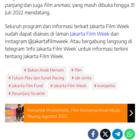
panjang
dan juga
film animasi
, yang masih dibuka hingga 31
Juli 2022 mendatang.
Seluruh program dan informasi terkait Jakarta Film Week
sudah dapat diakses di laman
Jakarta Film Week
dan
instagram @jakartafilmweek. Atau bergabung langsung di
telegram ‘Info Jakarta Film Week’ untuk informasi terkini
tentang Jakarta Film Week.
Tags:
Bukan Anak Meriam
film
Future Play dan Sunat Racing
ide cerita
Jakarta Film Fund
Jakarta Film Week
kompetisi
Pesan(an) Terakhir
Romantik Problematik, Film Romansa Anak Muda
Tayang Agustus 2022