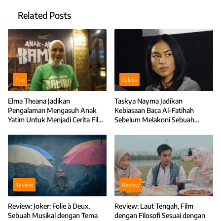
Related Posts
Film
Celebs
Elma Theana Jadikan
Taskya Nayma Jadikan
Pengalaman Mengasuh Anak
Kebiasaan Baca Al-Fatihah
Yatim Untuk Menjadi Cerita Film
Sebelum Melakoni Sebuah
Anak-Anak Bambu
Peran
Review
Review
Review: Joker: Folie à Deux,
Review: Laut Tengah, Film
Sebuah Musikal dengan Tema
dengan Filosofi Sesuai dengan