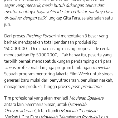
segar yang menarik, meski butuh dukungan teknis dari
mentor nantinya. Saya yakin ide-ide cerita ini, nantinya bisa
di-deliver dengan baik
,” ungkap Gita Fara, selaku salah satu
juri.
Dari proses
Pitching Forum
ini menentukan 3 besar yang
berhak mendapatkan total pendanaan produksi Rp
150.000.000,-. Di mana masing-masing proposal ide cerita
mendapatkan Rp 50.000.000,-. Tak hanya itu, peserta yang
terpilih berhak mendapat dukungan pendamping dari para
sineas
profesional dan juga program bimbingan
movielab.
Sebuah program mentoring Jakarta Film Week untuk sineas
generasi baru mulai dari penyutradaraan, penulisan naskah,
manajemen produksi, hingga proses
post-production.
Tim profesional yang akan menjadi
Movielab Speakers
antara lain, Sammaria Simanjuntak (
Movielab
‘Penyutradaraan’
), Irfan Ramli (
Movielab ‘Penulisan
Naskah’
), Gita Fara (
Movielab ‘Manajemen Produksi’
) dan