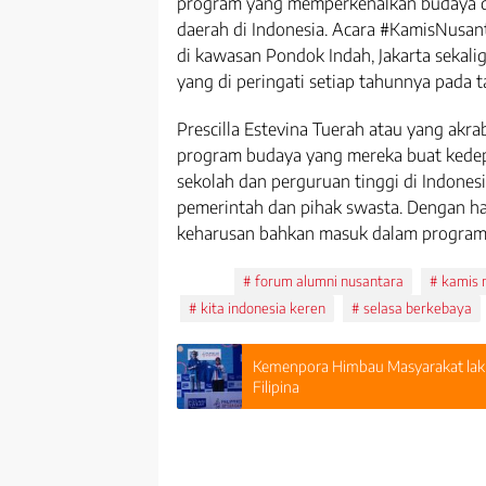
program yang memperkenalkan budaya dan
daerah di Indonesia. Acara #KamisNusant
di kawasan Pondok Indah, Jakarta sekal
yang di peringati setiap tahunnya pada 
Prescilla Estevina Tuerah atau yang akr
program budaya yang mereka buat kede
sekolah dan perguruan tinggi di Indone
pemerintah dan pihak swasta. Dengan h
keharusan bahkan masuk dalam program 
Tags:
forum alumni nusantara
kamis 
kita indonesia keren
selasa berkebaya
Kemenpora Himbau Masyarakat laku
Filipina