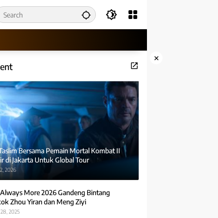
×
ent
 Taslim Bersama Pemain Mortal Kombat II
r di Jakarta Untuk Global Tour
2, 2026
Always More 2026 Gandeng Bintang
ok Zhou Yiran dan Meng Ziyi
28, 2025