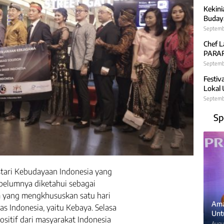
Kekini
Budaya
Septemb
Chef L
PARARA
Septembe
Festiv
Lokal
Septemb
Sp
tari Kebudayaan Indonesia yang
ebelumnya diketahui sebagai
m yang mengkhususkan satu hari
Ama
 Indonesia, yaitu Kebaya. Selasa
Unt
sitif dari masyarakat Indonesia
Augus