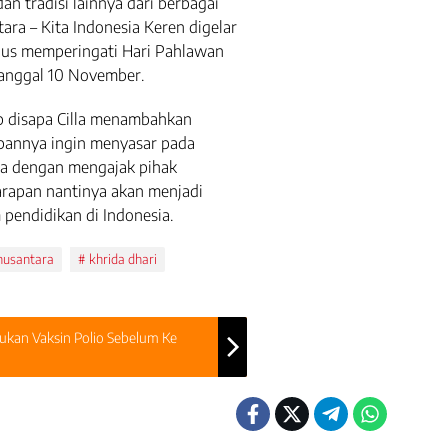
 tradisi lainnya dari berbagai
ara – Kita Indonesia Keren digelar
igus memperingati Hari Pahlawan
tanggal 10 November.
ab disapa Cilla menambahkan
pannya ingin menyasar pada
sia dengan mengajak pihak
arapan nantinya akan menjadi
pendidikan di Indonesia.
nusantara
khrida dhari
kan Vaksin Polio Sebelum Ke