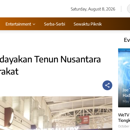
Saturday, August 8, 2026
Entertainment
Serba-Serbi
Sewaktu Piknik
Ev
dayakan Tenun Nusantara
rakat
Joe
Hadi
May 
WeTV 
Tiongk
October 