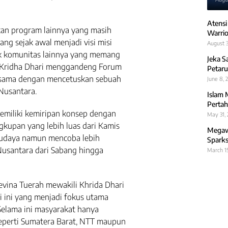
Atensi
kan program lainnya yang masih
Warrio
ng sejak awal menjadi visi misi
August 3
ak komunitas lainnya yang memang
Jeka S
ini Kridha Dhari menggandeng Forum
Petaru
rsama dengan mencetuskan sebuah
June 8, 
Nusantara.
Islam 
Pertah
miliki kemiripan konsep dengan
May 31,
kupan yang lebih luas dari Kamis
Megawa
 budaya namun mencoba lebih
Sparks
usantara dari Sabang hingga
March 1
evina Tuerah mewakili Khrida Dhari
i ini yang menjadi fokus utama
elama ini masyarakat hanya
eperti Sumatera Barat, NTT maupun