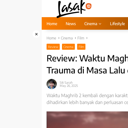
Skip
to
content
Home
News
Cinema
Lifestyle
×
Home
Cinema
Film
Review
Cinema
Film
Review: Waktu Maghr
Trauma di Masa Lalu
Siti Sarah
May 26, 2025
Waktu Maghrib 2 kembali dengan karakter
dihadirkan lebih banyak dan perluasan ce