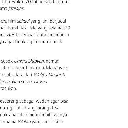
l latar waktu 20 tahun setelah teror
nama
Jatijajar
.
yan,
film
sekuel
yang kini berjudul
li bocah laki-laki yang selamat 20
nama
Adi.
Ia kembali untuk memburu
ya agar tidak lagi meneror anak-
i sosok
Ummu Shibyan,
namun
kter tersebut justru tidak banyak.
an sutradara dari
Waktu Maghrib
ience
akan sosok
Ummu
erasukan.
seseorang sebagai wadah agar bisa
empengaruhi orang-orang desa.
nak-anak dan mengambil jiwanya.
k bernama
Wulan
yang kini dipilih