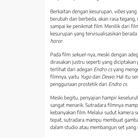
Berkaitan dengan kesurupan,
vibes
yang 
berubah dan berbeda, akan rasa tegang,
sampai ke penikmat film. Menilik dari f
kesurupan yang tervisualisasikan berada
horor
.
Pada film
sekuel
-nya, meski dengan ade
dirasakan justru seperti yang diciptakan
terlihat dari adegan
Endro cs
yang menge
filmnya, yaitu
Yugo
dan
Dewo.
Hal itu s
penggunaan prostetik dari
Endro cs
.
Meski begitu, penyajian hampir keseluru
sangat menarik. Sutradara filmnya mampu
kebanyakan film. Melalui sudut kamera s
tepat, sutradara mampu membuat gambar
dalam studio atau membangun set yan