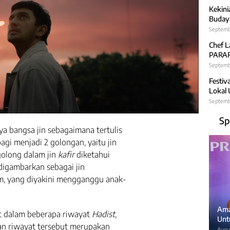
Kekini
Budaya
Septemb
Chef L
PARARA
Septembe
Festiv
Lokal
Septemb
Sp
a bangsa jin sebagaimana tertulis
gi menjadi 2 golongan, yaitu jin
rgolong dalam jin
kafir
diketahui
digambarkan sebagai jin
, yang diyakini mengganggu anak-
Ama
at dalam beberapa riwayat
Hadist,
Unt
n riwayat tersebut merupakan
Augus