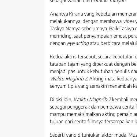
sebagai wadah oleh
Ummu Shibyan
.
Anantya Kirana yang kebetulan memera
melakukannya, dengan membawa
vibes
y
Taskya Namya sebelumnya. Baik Taskya
merinding, saat penyampaian emosi, pera
dengan
eye acting
atau berbicara melalui
Kedua aktris tersebut, secara kebetulan d
tatapan tajam yang diperkuat dengan be
menjadi pas untuk kebutuhan penulis da
Waktu Maghrib 2
. Akting mata keduanya
senyum tipis yang semakin menambah ke
Di sisi lain,
Waktu Maghrib 2
kembali me
sebagai penggerak dan pembawa cerita fi
mampu memaksimalkan akting pemain a
tujuan dari cerita filmnya tersampaikan k
Seperti yang ditunjukan aktor muda, Muz