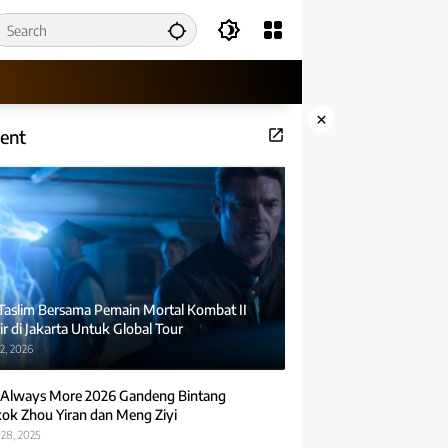
×
ent
 Taslim Bersama Pemain Mortal Kombat II
r di Jakarta Untuk Global Tour
2, 2026
Always More 2026 Gandeng Bintang
ok Zhou Yiran dan Meng Ziyi
28, 2025