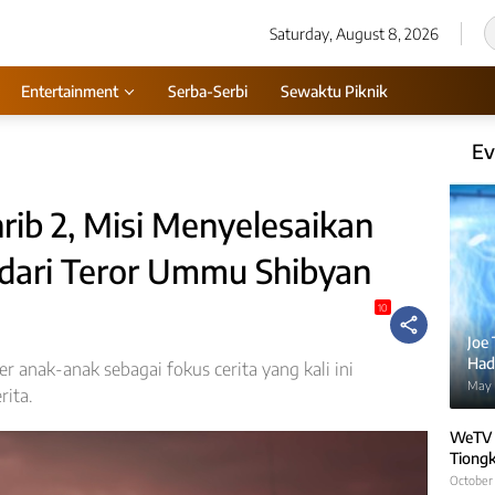
Saturday, August 8, 2026
Entertainment
Serba-Serbi
Sewaktu Piknik
Ev
ib 2, Misi Menyelesaikan
 dari Teror Ummu Shibyan
10
Joe
Hadi
 anak-anak sebagai fokus cerita yang kali ini
May 
rita.
WeTV 
Tiongk
October 