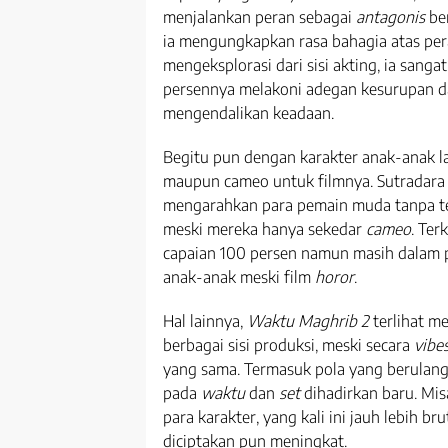
menjalankan peran sebagai
antagonis
be
ia mengungkapkan rasa bahagia atas peran
mengeksplorasi dari sisi akting, ia san
persennya melakoni adegan kesurupan d
mengendalikan keadaan.
Begitu pun dengan karakter anak-anak la
maupun cameo untuk filmnya. Sutradara
mengarahkan para pemain muda tanpa ter
meski mereka hanya sekedar
cameo
. Te
capaian 100 persen namun masih dalam p
anak-anak meski film
horor
.
Hal lainnya,
Waktu Maghrib 2
terlihat 
berbagai sisi produksi, meski secara
vibe
yang sama. Termasuk pola yang berulan
pada
waktu
dan
set
dihadirkan baru. Mis
para karakter, yang kali ini jauh lebih 
diciptakan pun meningkat.