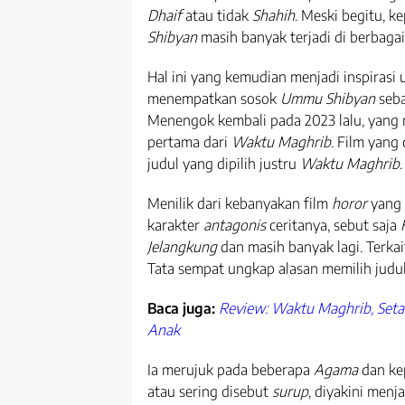
Dhaif
atau tidak
Shahih
. Meski begitu, k
Shibyan
masih banyak terjadi di berbaga
Hal ini yang kemudian menjadi inspirasi
menempatkan sosok
Ummu Shibyan
seb
Menengok kembali pada 2023 lalu, yang 
pertama dari
Waktu Maghrib
. Film yang
judul yang dipilih justru
Waktu Maghrib
.
Menilik dari kebanyakan film
horor
yang 
karakter
antagonis
ceritanya, sebut saja
Jelangkung
dan masih banyak lagi. Terkait
Tata sempat ungkap alasan memilih judu
Baca juga:
Review: Waktu Maghrib, Set
Anak
Ia merujuk pada beberapa
Agama
dan ke
atau sering disebut
surup
, diyakini menj