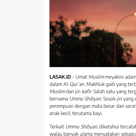
LASAK.iD
– Umat
Muslim
meyakini adany
dalam Al-Qur’an. Makhluk gaib yang terba
Muslim
dan jin
kafir
. Salah satu yang te
bernama
Ummu Shibyan.
Sosok jin yang 
perempuan dengan mata besar dan seram
anak kecil, terutama bayi.
Terkait
Ummu Shibyan,
diketahui tercat
walau banyak ulama menyatakan sebagia