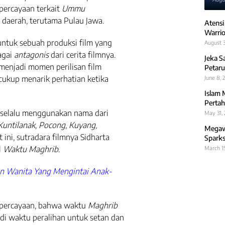
epercayaan terkait
Ummu
i daerah, terutama Pulau Jawa.
Atensi
Warrio
 untuk sebuah produksi film yang
August 3
agai
antagonis
dari cerita filmnya.
Jeka S
menjadi momen perilisan film
Petaru
 cukup menarik perhatian ketika
June 8, 
Islam 
Pertah
selalu menggunakan nama dari
May 31,
Kuntilanak, Pocong, Kuyang,
Megawa
 ini, sutradara filmnya Sidharta
Sparks
l
Waktu Maghrib
.
March 1
an Wanita Yang Mengintai Anak-
percayaan, bahwa waktu
Maghrib
adi waktu peralihan untuk setan dan