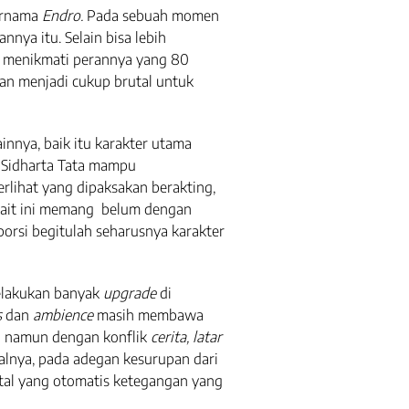
rnama
Endro.
Pada sebuah momen
nya itu. Selain bisa lebih
gat menikmati perannya yang 80
an menjadi cukup brutal untuk
innya, baik itu karakter utama
 Sidharta Tata mampu
lihat yang dipaksakan berakting,
rkait ini memang belum dengan
orsi begitulah seharusnya karakter
melakukan banyak
upgrade
di
s
dan
ambience
masih membawa
g namun dengan konflik
cerita, latar
alnya, pada adegan kesurupan dari
brutal yang otomatis ketegangan yang