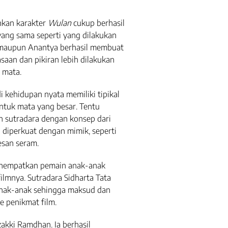
nkan karakter
Wulan
cukup berhasil
ang sama seperti yang dilakukan
 maupun Anantya berhasil membuat
saan dan pikiran lebih dilakukan
 mata.
i kehidupan nyata memiliki tipikal
ntuk mata yang besar. Tentu
n sutradara dengan konsep dari
 diperkuat dengan mimik, seperti
san seram.
nempatkan pemain anak-anak
lmnya. Sutradara Sidharta Tata
nak-anak sehingga maksud dan
e penikmat film.
akki Ramdhan. Ia berhasil