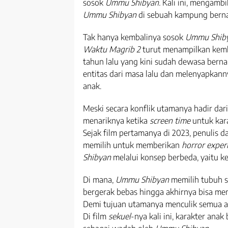
sosok
Ummu Shibyan.
Kali ini, mengambi
Ummu Shibyan
di sebuah kampung ber
Tak hanya kembalinya sosok
Ummu Shib
Waktu Magrib 2
turut menampilkan kemba
tahun lalu yang kini sudah dewasa ber
entitas dari masa lalu dan melenyapkann
anak.
Meski secara konflik utamanya hadir dar
menariknya ketika
screen time
untuk kara
Sejak film pertamanya di 2023, penulis d
memilih untuk memberikan
horror exper
Shibyan
melalui konsep berbeda, yaitu k
Di mana,
Ummu Shibyan
memilih tubuh 
bergerak bebas hingga akhirnya bisa m
Demi tujuan utamanya menculik semua a
Di film
sekuel
-nya kali ini, karakter ana