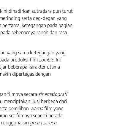
kini dihadirkan sutradara pun turut
 merinding serta deg-degan yang
ilm pertama, ketegangan pada bagian
 pada sebenarnya ranah dan rasa
gan yang sama ketegangan yang
 pada produksi film
zombie
. Ini
jar beberapa karakter utama
emakin dipertegas dengan
han filmnya secara
sinematografi
 menciptakan ilusi berbeda dari
erta pemilihan
warna
film yang
an set filmnya seperti berada
g menggunakan
green screen
.