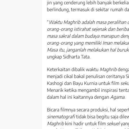
jin yang cenderung lebih banyak berkeli
berlindung, termasuk di sekitar rumah d
“
Waktu Maghrib
adalah masa peralihan d
orang-orang istirahat sejenak dan beriba
masa sakral dalam budaya manapun denga
orang-orang yang memiliki Iman melakuk
Masa itu, janganlah melakukan hal buru
ungkap Sidharta Tata.
Keterkaitan dibalik waktu
Maghrib
deng
menjadi cikal bakal penulisan ceritanya 
Kashogi dan Bayu Kurnia untuk film
seku
Menarik ketika mengambil inspirasi tenta
dalam hal ini kaitannya dengan
Agama
.
Bicara filmnya secara produksi, hal seper
sinematografi
tidak bisa begitu saja dile
Maghrib
kini hadir untuk film
sekuel
yang