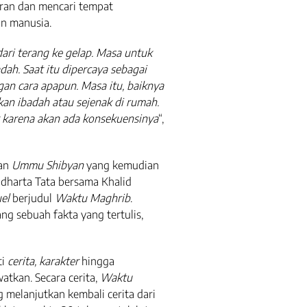
aran dan mencari tempat
an manusia.
ari terang ke gelap. Masa untuk
dah. Saat itu dipercaya sebagai
n cara apapun. Masa itu, baiknya
an ibadah atau sejenak di rumah.
k karena akan ada konsekuensinya
“,
an
Ummu Shibyan
yang kemudian
Sidharta Tata bersama Khalid
el
berjudul
Waktu Maghrib
.
ng sebuah fakta yang tertulis,
ti
cerita, karakter
hingga
watkan. Secara cerita,
Waktu
 melanjutkan kembali cerita dari