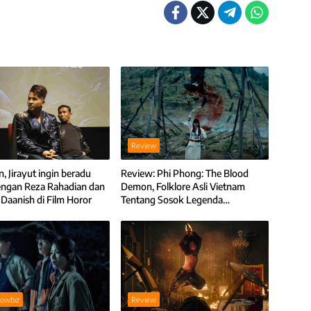
Review
, Jirayut ingin beradu
Review: Phi Phong: The Blood
engan Reza Rahadian dan
Demon, Folklore Asli Vietnam
 Daanish di Film Horor
Tentang Sosok Legenda
Penghisap Darah
howbiz
Review