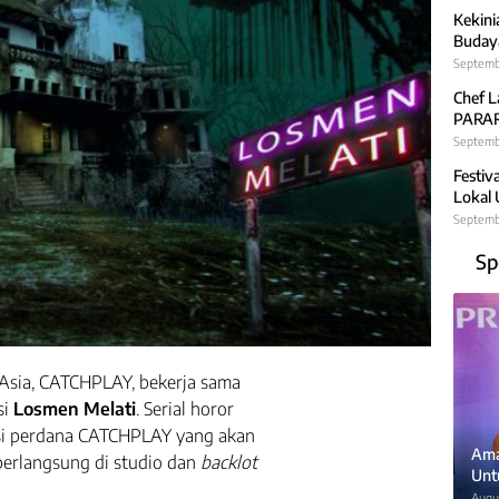
Kekini
Budaya
Septemb
Chef L
PARARA
Septembe
Festiv
Lokal
Septemb
Sp
 Asia, CATCHPLAY, bekerja sama
si
Losmen Melati
. Serial horor
si perdana CATCHPLAY yang akan
Ama
berlangsung di studio dan
backlot
Unt
Augus