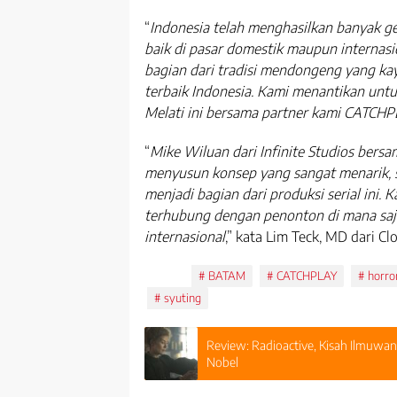
“
Indonesia telah menghasilkan banyak ge
baik di pasar domestik maupun internasi
bagian dari tradisi mendongeng yang kay
terbaik Indonesia. Kami menantikan unt
Melati ini bersama partner kami CATCH
“
Mike Wiluan dari Infinite Studios bers
menyusun konsep yang sangat menarik, 
menjadi bagian dari produksi serial ini.
terhubung dengan penonton di mana saja
internasional
,” kata Lim Teck, MD dari Cl
Tags:
BATAM
CATCHPLAY
horro
syuting
Review: Radioactive, Kisah Ilmuwan
Nobel