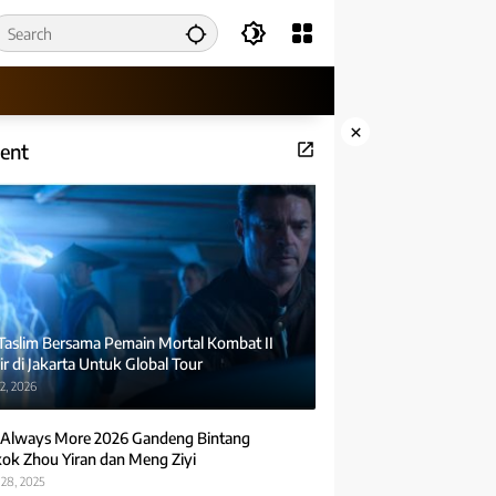
×
ent
 Taslim Bersama Pemain Mortal Kombat II
r di Jakarta Untuk Global Tour
2, 2026
Always More 2026 Gandeng Bintang
ok Zhou Yiran dan Meng Ziyi
28, 2025