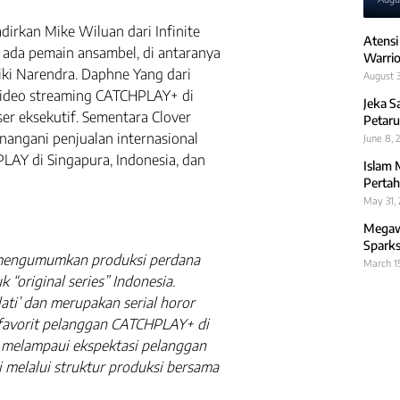
dirkan Mike Wiluan dari Infinite
Atensi
an ada pemain ansambel, di antaranya
Warrio
iki Narendra. Daphne Yang dari
August 3
video streaming CATCHPLAY+ di
Jeka S
ser eksekutif. Sementara Clover
Petaru
angani penjualan internasional
June 8, 
LAY di Singapura, Indonesia, dan
Islam 
Pertah
May 31,
Megawa
Sparks
 mengumumkan produksi perdana
March 1
“original series” Indonesia.
lati’ dan merupakan serial horor
 favorit pelanggan CATCHPLAY+ di
at melampaui ekspektasi pelanggan
 melalui struktur produksi bersama