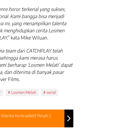
nre horor terkenal yang sukses,
onal. Kami bangga bisa menjadi
a ini, yang menampilkan talenta
uk menghidupkan cerita Losmen
PLAY
,” kata Mike Wiluan.
ama team dari CATCHPLAY telah
sehingga kami merasa harus
 Kami berharap ‘Losmen Melati’ dapat
, dan diterima di banyak pasar
over Films.
r
Losmen Melati
serial
 Wanita Kontradiktif Peraih 2