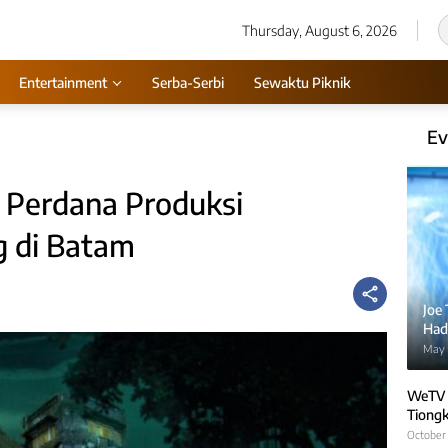
Thursday, August 6, 2026
Entertainment
Serba-Serbi
Sewaktu Piknik
Ev
l Perdana Produksi
g di Batam
Joe
Hadi
May 
WeTV 
Tiongk
October 