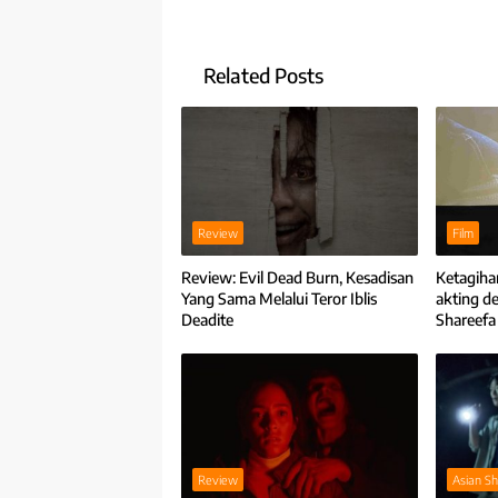
Related Posts
Review
Film
Review: Evil Dead Burn, Kesadisan
Ketagihan
Yang Sama Melalui Teror Iblis
akting d
Deadite
Shareefa
Review
Asian S