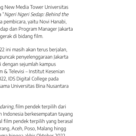
ung New Media Tower Universitas
 “
Ngeri Ngeri Sedap: Behind the
a pembicara, yaitu Novi Hanabi,
Sedap dan Program Manager Jakarta
erak di bidang film.
2 ini masih akan terus berjalan,
puncak penyelenggaraan Jakarta
si dengan sejumlah kampus
m & Televisi – Institut Kesenian
22, IDS Digital College pada
sama Universitas Bina Nusantara
daring
, film pendek terpilih dari
uh Indonesia berkesempatan tayang
l film pendek terpilih yang berasal
arang, Aceh, Poso, Malang hingg
cuma hingga akhir Oktober 2022