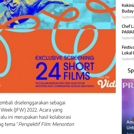
Kekini
Budaya
Septemb
Chef L
PARARA
Septembe
Festiv
Lokal
Septemb
Sp
embali diselenggarakan sebagai
lm Week (JFW) 2022. Acara yang
lalu ini merupakan hasil kolaborasi
Ama
g tema “
Perspektif Film: Menonton
Unt
Augus