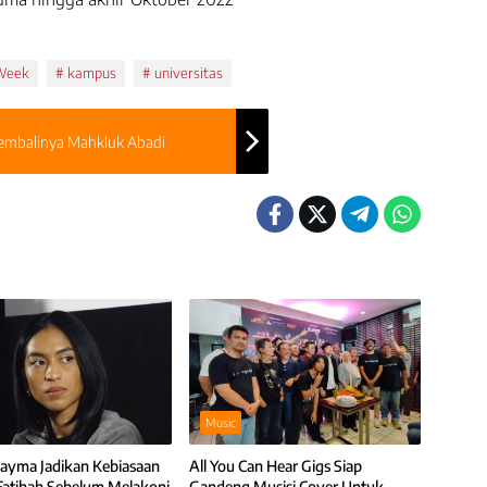
 Week
kampus
universitas
Kembalinya Mahkluk Abadi
Music
ayma Jadikan Kebiasaan
All You Can Hear Gigs Siap
Fatihah Sebelum Melakoni
Gandeng Musisi Cover Untuk