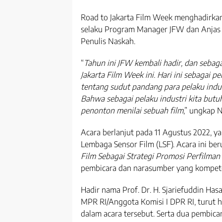
Road to Jakarta Film Week menghadirkan
selaku Program Manager JFW dan Anjas 
Penulis Naskah.
“
Tahun ini JFW kembali hadir, dan sebaga
Jakarta Film Week ini. Hari ini sebagai
tentang sudut pandang para pelaku indus
Bahwa sebagai pelaku industri kita but
penonton menilai sebuah film
,” ungkap 
Acara berlanjut pada 11 Agustus 2022, ya
Lembaga Sensor Film (LSF). Acara ini be
Film Sebagai Strategi Promosi Perfilman
pembicara dan narasumber yang kompete
Hadir nama Prof. Dr. H. Sjariefuddin Has
MPR RI/Anggota Komisi I DPR RI, turut 
dalam acara tersebut. Serta dua pembica