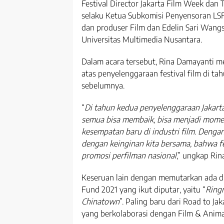
Festival Director Jakarta Film Week dan 
selaku Ketua Subkomisi Penyensoran LSF 
dan produser Film dan Edelin Sari Wangsa
Universitas Multimedia Nusantara.
Dalam acara tersebut, Rina Damayanti 
atas penyelenggaraan festival film di tahu
sebelumnya.
“
Di tahun kedua penyelenggaraan Jakarta
semua bisa membaik, bisa menjadi mom
kesempatan baru di industri film. Denga
dengan keinginan kita bersama, bahwa fes
promosi perfilman nasional
,” ungkap Rin
Keseruan lain dengan memutarkan ada du
Fund 2021 yang ikut diputar, yaitu “
Ring
Chinatown
”. Paling baru dari Road to J
yang berkolaborasi dengan Film & Anim