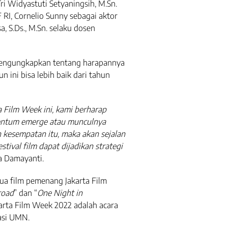
Tri Widyastuti Setyaningsih, M.Sn.
RI, Cornelio Sunny sebagai aktor
, S.Ds., M.Sn. selaku dosen
mengungkapkan tentang harapannya
n ini bisa lebih baik dari tahun
 Film Week ini, kami berharap
entum emerge atau munculnya
n kesempatan itu, maka akan sejalan
tival film dapat dijadikan strategi
a Damayanti.
a film pemenang Jakarta Film
road
” dan “
One Night in
akarta Film Week 2022 adalah acara
asi UMN.