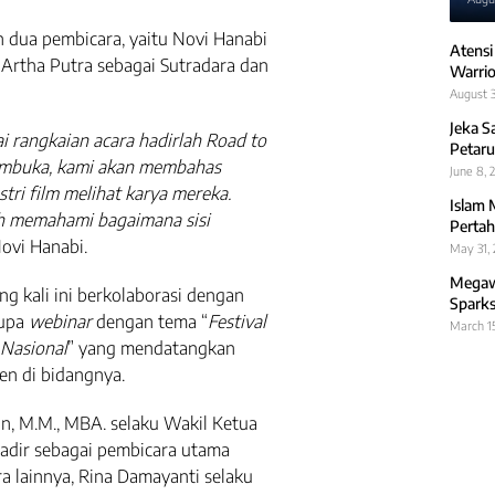
 dua pembicara, yaitu Novi Hanabi
Atensi
Artha Putra sebagai Sutradara dan
Warrio
August 3
Jeka S
i rangkaian acara hadirlah Road to
Petaru
 pembuka, kami akan membahas
June 8, 
tri film melihat karya mereka.
Islam 
uh memahami bagaimana sisi
Pertah
Novi Hanabi.
May 31,
Megawa
ng kali ini berkolaborasi dengan
Sparks
rupa
webinar
dengan tema “
Festival
March 1
 Nasional
” yang mendatangkan
n di bidangnya.
an, M.M., MBA. selaku Wakil Ketua
hadir sebagai pembicara utama
ra lainnya, Rina Damayanti selaku