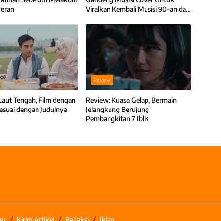
Peran
Viralkan Kembali Musisi 90-an dan
2000-an
Review
Laut Tengah, Film dengan
Review: Kuasa Gelap, Bermain
 Sesuai dengan Judulnya
Jelangkung Berujung
Pembangkitan 7 Iblis
er
Kirim Artikel
Redaksi
Iklan