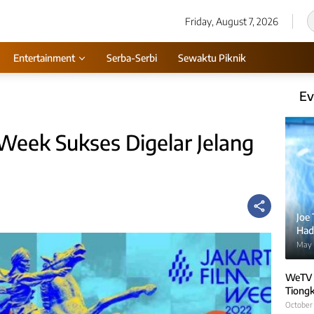
Friday, August 7, 2026
Entertainment
Serba-Serbi
Sewaktu Piknik
Ev
 Week Sukses Digelar Jelang
Joe
Hadi
May 
WeTV 
Tiongk
October 