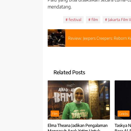
mendatang.
Tags:
festival
film
Jakarta Film
Review: Jeepers Creepers: Reborn 
Related Posts
Film
Celebs
Elma Theana Jadikan Pengalaman
Taskya N
Mengasuh Anak Yatim Untuk
Baca Al-