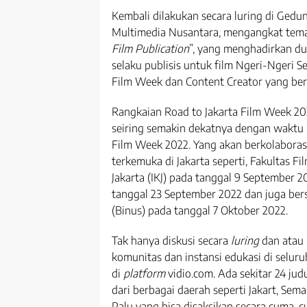
Kembali dilakukan secara luring di Ged
Multimedia Nusantara, mengangkat tema
Film Publication
”, yang menghadirkan du
selaku publisis untuk film Ngeri-Ngeri 
Film Week dan Content Creator yang berg
Rangkaian Road to Jakarta Film Week 202
seiring semakin dekatnya dengan waktu 
Film Week 2022. Yang akan berkolabora
terkemuka di Jakarta seperti, Fakultas Fil
Jakarta (IKJ) pada tanggal 9 September 20
tanggal 23 September 2022 dan juga ber
(Binus) pada tanggal 7 Oktober 2022.
Tak hanya diskusi secara
luring
dan atau
komunitas dan instansi edukasi di selur
di
platform
vidio.com. Ada sekitar 24 judu
dari berbagai daerah seperti Jakart, Sem
Palu yang bisa disaksikan secara cuma-