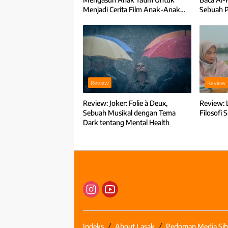
Menjadi Cerita Film Anak-Anak
Sebuah 
Bambu
Review
Review
Review: Joker: Folie à Deux,
Review: 
Sebuah Musikal dengan Tema
Filosofi
Dark tentang Mental Health
Indeks
About Lasak
Pedoman Media Sib