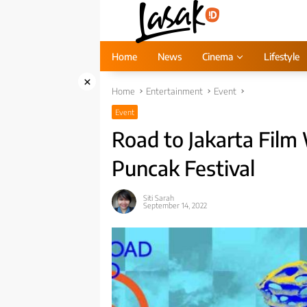
Skip
to
content
Home
News
Cinema
Lifestyle
×
Home
Entertainment
Event
Event
Road to Jakarta Film
Puncak Festival
Siti Sarah
September 14, 2022