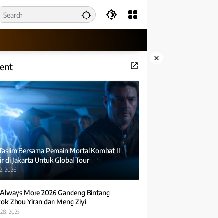
×
ent
 Taslim Bersama Pemain Mortal Kombat II
r di Jakarta Untuk Global Tour
2, 2026
Always More 2026 Gandeng Bintang
ok Zhou Yiran dan Meng Ziyi
28, 2025