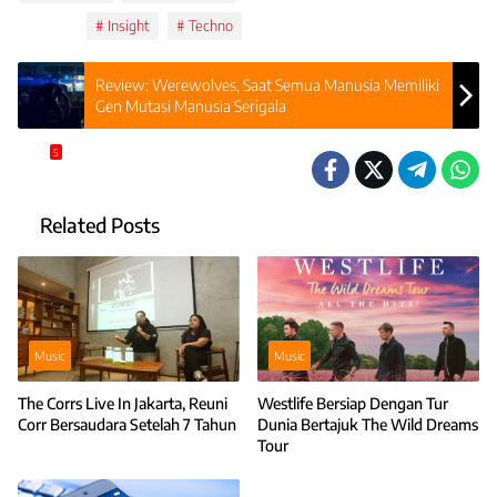
Topics:
Insight
Techno
Review: Werewolves, Saat Semua Manusia Memiliki
Gen Mutasi Manusia Serigala
5
Related Posts
Music
Music
The Corrs Live In Jakarta, Reuni
Westlife Bersiap Dengan Tur
Corr Bersaudara Setelah 7 Tahun
Dunia Bertajuk The Wild Dreams
Tour