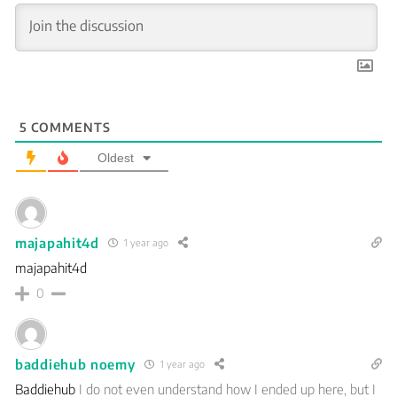
5
COMMENTS
Oldest
majapahit4d
1 year ago
majapahit4d
0
baddiehub noemy
1 year ago
Baddiehub
I do not even understand how I ended up here, but I