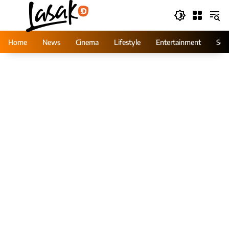
Skip
to
content
Home
News
Cinema
Lifestyle
Entertainment
Ser