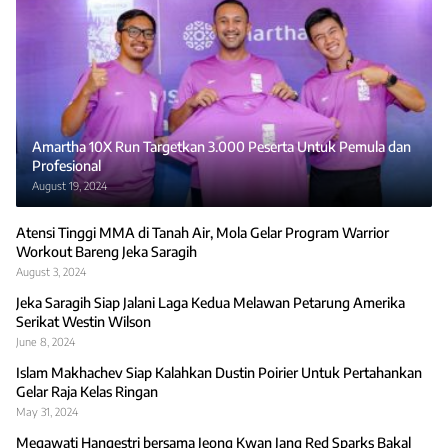
Amartha 10X Run Targetkan 3.000 Peserta Untuk Pemula dan
Profesional
August 19, 2024
Atensi Tinggi MMA di Tanah Air, Mola Gelar Program Warrior
Workout Bareng Jeka Saragih
August 3, 2024
Jeka Saragih Siap Jalani Laga Kedua Melawan Petarung Amerika
Serikat Westin Wilson
June 8, 2024
Islam Makhachev Siap Kalahkan Dustin Poirier Untuk Pertahankan
Gelar Raja Kelas Ringan
May 31, 2024
Megawati Hangestri bersama Jeong Kwan Jang Red Sparks Bakal