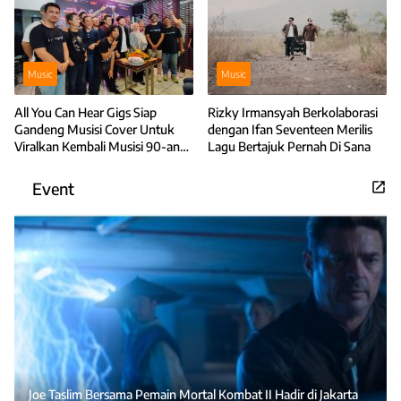
Music
Music
All You Can Hear Gigs Siap
Rizky Irmansyah Berkolaborasi
Gandeng Musisi Cover Untuk
dengan Ifan Seventeen Merilis
Viralkan Kembali Musisi 90-an
Lagu Bertajuk Pernah Di Sana
dan 2000-an
Event
Joe Taslim Bersama Pemain Mortal Kombat II Hadir di Jakarta