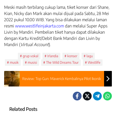
Meski masih terbilang cukup lama, tiket konser dari Shane,
Kian, Nicky dan Mark akan mulai dijual pada Sabtu, 28 Mei
2022 pukul 10.00 WIB. Yang bisa dilakukan melalui laman
resmi
www.westlifeinjakarta.com
dan melalui Super Apps
Livin by Mandiri. Pembelian tiket hanya dapat dilakukan
dengan Kartu Kredit/Debit Bank Mandiri dan Livin by
Mandiri (
Virtual Account
).
Tags:
grup vokal
Irlandia
konser
lagu
musik
musisi
The Wild Dreams Tour
Westlife
Review: Top Gun: Maverick Kembalinya Pilot Ikonik
Related Posts