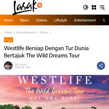
Skip
to
content
Home
News
Cinema
Lifestyle
Entertainment
Ser
Home
Entertainment
Music
Music
Westlife Bersiap Dengan Tur Dunia
Bertajuk The Wild Dreams Tour
Siti Sarah
May 24, 2022