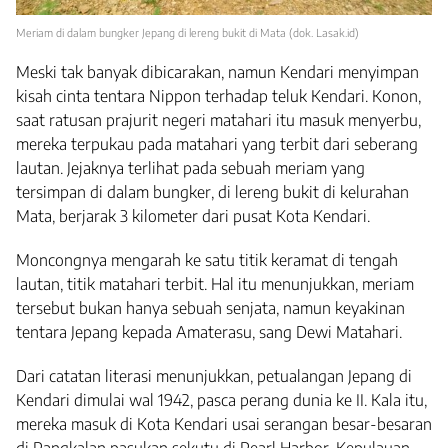
Meriam di dalam bungker Jepang di lereng bukit di Mata (dok. Lasak.id)
Meski tak banyak dibicarakan, namun Kendari menyimpan
kisah cinta tentara Nippon terhadap teluk Kendari. Konon,
saat ratusan prajurit negeri matahari itu masuk menyerbu,
mereka terpukau pada matahari yang terbit dari seberang
lautan. Jejaknya terlihat pada sebuah meriam yang
tersimpan di dalam bungker, di lereng bukit di kelurahan
Mata, berjarak 3 kilometer dari pusat Kota Kendari.
Moncongnya mengarah ke satu titik keramat di tengah
lautan, titik matahari terbit. Hal itu menunjukkan, meriam
tersebut bukan hanya sebuah senjata, namun keyakinan
tentara Jepang kepada Amaterasu, sang Dewi Matahari.
Dari catatan literasi menunjukkan, petualangan Jepang di
Kendari dimulai wal 1942, pasca perang dunia ke II. Kala itu,
mereka masuk di Kota Kendari usai serangan besar-besaran
di Pangkalan pasukan sekutu di Pearl Harbor, Kepulauan