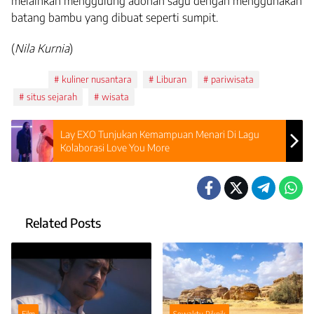
melainkan menggulung adonan sagu dengan menggunakan
batang bambu yang dibuat seperti sumpit.
(
Nila Kurnia
)
Tags:
kuliner nusantara
Liburan
pariwisata
situs sejarah
wisata
Lay EXO Tunjukan Kemampuan Menari Di Lagu
Kolaborasi Love You More
Related Posts
Film
Sewaktu Piknik