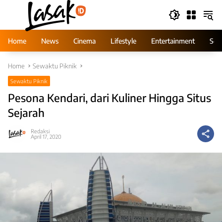
Skip
to
content
Home
News
Cinema
Lifestyle
Entertainment
Ser
Home
Sewaktu Piknik
Sewaktu Piknik
Pesona Kendari, dari Kuliner Hingga Situs
Sejarah
Redaksi
April 17, 2020