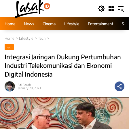
Skip
to
content
Home
News
Cinema
Lifestyle
Entertainment
Ser
Home
Lifestyle
Tech
Tech
Integrasi Jaringan Dukung Pertumbuhan
Industri Telekomunikasi dan Ekonomi
Digital Indonesia
Siti Sarah
January 28, 2023