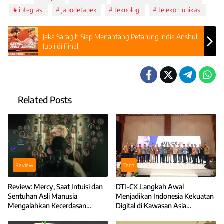
integrasi
jabodetabek
teknologi
telekomunikasi
Jeka Saragih Siap Menantang Petarung India Anshul
Jubli di Final
Related Posts
Review
Tech
Review: Mercy, Saat Intuisi dan
DTI-CX Langkah Awal
Sentuhan Asli Manusia
Menjadikan Indonesia Kekuatan
Mengalahkan Kecerdasan
Digital di Kawasan Asia
Teknologi
Tenggara