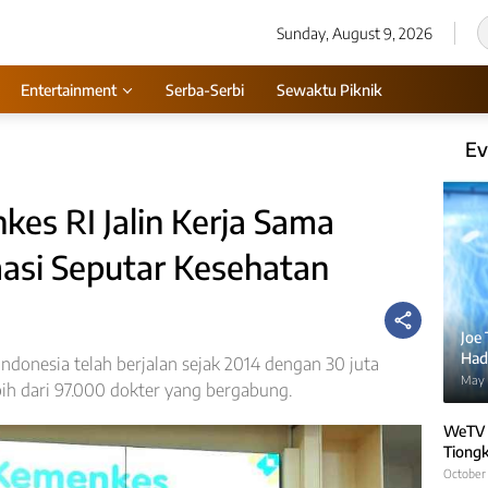
Sunday, August 9, 2026
Entertainment
Serba-Serbi
Sewaktu Piknik
Ev
es RI Jalin Kerja Sama
masi Seputar Kesehatan
Joe
Hadi
ndonesia telah berjalan sejak 2014 dengan 30 juta
May 
bih dari 97.000 dokter yang bergabung.
WeTV 
Tiongk
October 