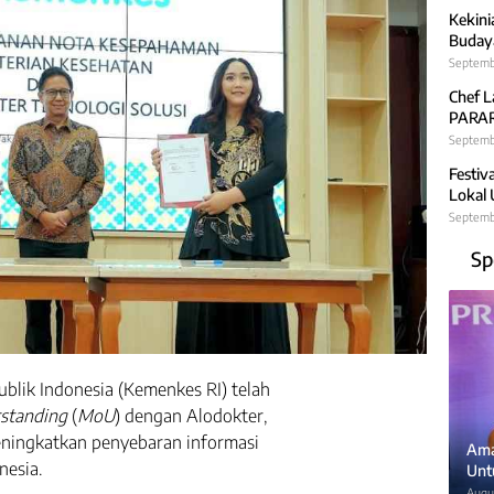
Kekini
Budaya
Septemb
Chef L
PARARA
Septembe
Festiv
Lokal
Septemb
Sp
blik Indonesia (Kemenkes RI) telah
standing
(
MoU
) dengan Alodokter,
ningkatkan penyebaran informasi
Ama
nesia.
Unt
Augus