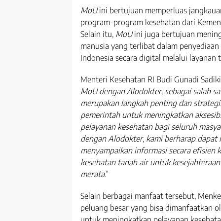
MoU
ini bertujuan memperluas jangkauan
program-program kesehatan dari Kemenk
Selain itu,
MoU
ini juga bertujuan menin
manusia yang terlibat dalam penyediaan 
Indonesia secara digital melalui layanan 
Menteri Kesehatan RI Budi Gunadi Sadik
MoU dengan Alodokter, sebagai salah sat
merupakan langkah penting dan strateg
pemerintah untuk meningkatkan aksesibil
pelayanan kesehatan bagi seluruh masyar
dengan Alodokter, kami berharap dapat 
menyampaikan informasi secara efisien 
kesehatan tanah air untuk kesejahteraan
merata
.”
Selain berbagai manfaat tersebut, Menk
peluang besar yang bisa dimanfaatkan o
untuk meningkatkan pelayanan kesehatan