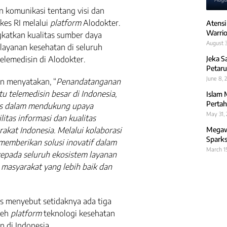
 komunikasi tentang visi dan
es RI melalui
platform
Alodokter.
Atensi
Warrio
gkatkan kualitas sumber daya
August 3
layanan kesehatan di seluruh
Jeka S
telemedisin di Alodokter.
Petaru
June 8, 
in menyatakan, “
Penandatanganan
u telemedisin besar di Indonesia,
Islam 
Pertah
is dalam mendukung upaya
May 31,
itas informasi dan kualitas
Megawa
akat Indonesia. Melalui kolaborasi
Sparks
memberikan solusi inovatif dalam
March 1
kepada seluruh ekosistem layanan
 masyarakat yang lebih baik dan
es menyebut setidaknya ada tiga
leh
platform
teknologi kesehatan
 di Indonesia.