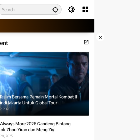
×
ent
 Taslim Bersama Pemain Mortal Kombat II
r di Jakarta Untuk Global Tour
2, 2026
Always More 2026 Gandeng Bintang
ok Zhou Yiran dan Meng Ziyi
28, 2025