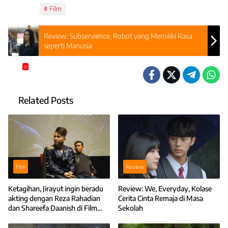
Topics:
Film
Review: Subservience, Robot yang Memiliki Rasa
seperti Manusia
8
Related Posts
Film
Review
Ketagihan, Jirayut ingin beradu
Review: We, Everyday, Kolase
akting dengan Reza Rahadian
Cerita Cinta Remaja di Masa
dan Shareefa Daanish di Film
Sekolah
Horor