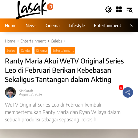
Skip
to
content
Home
News
Cinema
Lifestyle
Entertainment
Ser
Home
Entertainment
Celebs
Series
Celebs
Cinema
Entertainment
Ranty Maria Akui WeTV Original Series
Leo di Februari Berikan Kebebasan
Sekaligus Tantangan dalam Akting
8
Siti Sarah
August 31, 2024
WeTV Original Series Leo di Februari kembali
mempertemukan Ranty Maria dan Ryan Wijaya dalam
sebuah produksi sebagai sepasang kekasih.