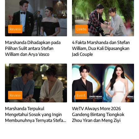
Review
Celebs
Marshanda Dihadapkan pada
4 Fakta Marshanda dan Stefan
Pilihan Sulit antara Stefan
William, Dua Kali Dipasangkan
William dan Arya Vasco
Jadi Couple
Review
Event
Marshanda Terpukul
WeTV Always More 2026
Mengetahui Sosok yang Ingin
Gandeng Bintang Tiongkok
Membunuhnya Ternyata Stefan
Zhou Yiran dan Meng Ziyi
William