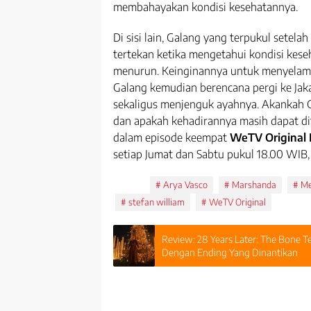
membahayakan kondisi kesehatannya.
Di sisi lain, Galang yang terpukul setel
tertekan ketika mengetahui kondisi kese
menurun. Keinginannya untuk menyelam
Galang kemudian berencana pergi ke Ja
sekaligus menjenguk ayahnya. Akankah 
dan apakah kehadirannya masih dapat di
dalam episode keempat
WeTV Original
setiap Jumat dan Sabtu pukul 18.00 WIB
Tags:
Arya Vasco
Marshanda
Me
stefan william
WeTV Original
Review: 28 Years Later: The Bone Te
Dengan Ending Yang Dinantikan