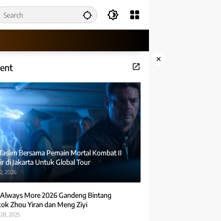
×
ent
 Taslim Bersama Pemain Mortal Kombat II
r di Jakarta Untuk Global Tour
2, 2026
Always More 2026 Gandeng Bintang
ok Zhou Yiran dan Meng Ziyi
28, 2025