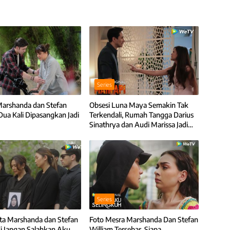
Series
Marshanda dan Stefan
Obsesi Luna Maya Semakin Tak
Dua Kali Dipasangkan Jadi
Terkendali, Rumah Tangga Darius
Sinathrya dan Audi Marissa Jadi
Sasarannya
Series
nta Marshanda dan Stefan
Foto Mesra Marshanda Dan Stefan
di Jangan Salahkan Aku
William Tersebar, Siapa