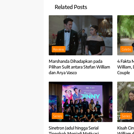
Related Posts
Review
Celebs
Marshanda Dihadapkan pada
4 Fakta 
Pilihan Sulit antara Stefan William
William, 
dan Arya Vasco
Couple
Series
Series
Sinetron Jadul hingga Serial
Kisah Ci
Tiongkok Menjadi Motivasi
William 