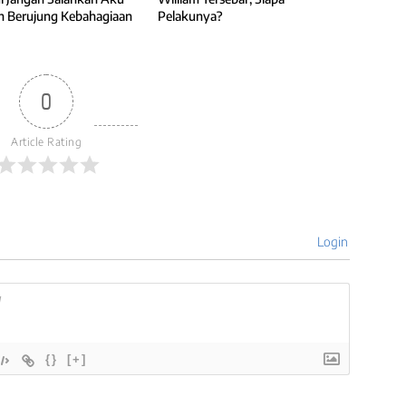
h Berujung Kebahagiaan
Pelakunya?
0
Article Rating
Login
{}
[+]