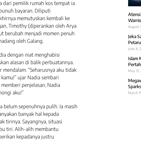
a dari pemilik rumah kos tempat ia
bunuh bayaran. Diliputi
Atensi
akhirnya memutuskan kembali ke
Warrio
an, Timothy (diperankan oleh Arya
August 3
ebut berubah menjadi momen penuh
Jeka S
hadang oleh Galang.
Petaru
June 8, 
ia dengan niat menghabisi
Islam 
askan alasan di balik perbuatannya.
Pertah
r mendalam. “Seharusnya aku tidak
May 31,
 kamu!” ujar Nadia sembari
Megawa
 memberi penjelasan, Nadia
Sparks
hongi aku!”
March 1
ia belum sepenuhnya pulih. Ia masih
anyakan banyak hal kepada
k tirinya. Sayangnya, situasi
bu tiri. Alih-alih membantu
berikan kepadanya justru