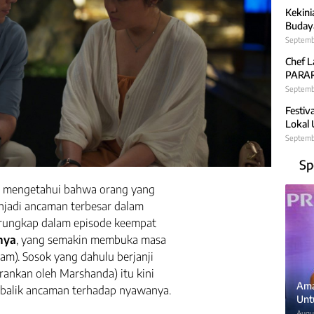
Kekini
Budaya
Septemb
Chef L
PARARA
Septembe
Festiv
Lokal
Septemb
Sp
ng mengetahui bahwa orang yang
enjadi ancaman terbesar dalam
erungkap dalam episode keempat
nya
, yang semakin membuka masa
iam). Sosok yang dahulu berjanji
rankan oleh Marshanda) itu kini
Ama
 balik ancaman terhadap nyawanya.
Unt
Augus