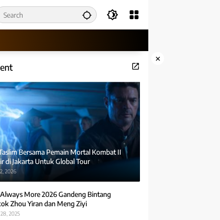
×
ent
 Taslim Bersama Pemain Mortal Kombat II
r di Jakarta Untuk Global Tour
2, 2026
Always More 2026 Gandeng Bintang
ok Zhou Yiran dan Meng Ziyi
28, 2025