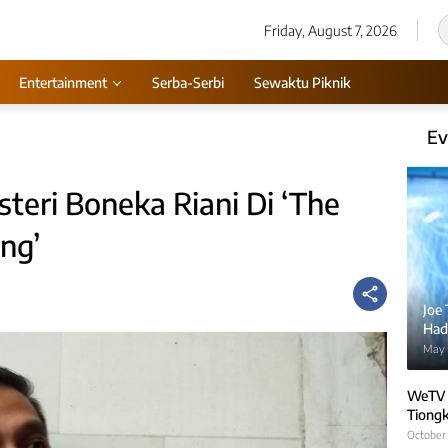
Friday, August 7, 2026
Entertainment
Serba-Serbi
Sewaktu Piknik
Ev
teri Boneka Riani Di ‘The
ng’
Joe
Hadi
May 
WeTV 
Tiongk
October 