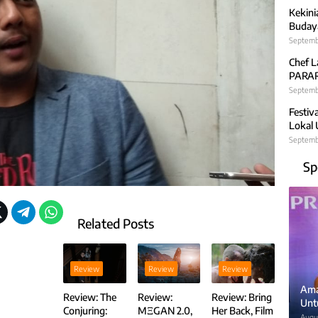
Kekini
Budaya
Septemb
Chef L
PARARA
Septembe
Festiv
Lokal
Septemb
Sp
Related Posts
Review
Review
Review
Ama
Review: The
Review:
Review: Bring
Unt
Conjuring:
MΞGAN 2.0,
Her Back, Film
Augus