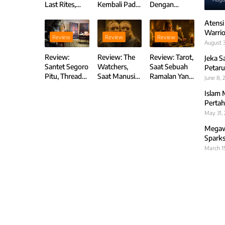
Last Rites,
Kembali Pada
Dengan
Tutup Buku
Rasa Yang
Ketegangan
Atensi
Petualangan
Sama Namun
Brutal Yang
Warrio
Ed dan
Dengan
Lahir Dari
Review
Review
Review
Lorraine
Sensasi Baru
Kesederhanaa
August 3
Warren
n
Review:
Review: The
Review: Tarot,
Jeka S
Santet Segoro
Watchers,
Saat Sebuah
Petaru
Pitu, Thread
Saat Manusia
Ramalan Yang
June 8, 
Viral yang
Menjadi
Terwujud
Islam 
kembali
Mainan Para
Terbalik
Pertah
Diangkat ke
Peri Hutan
May 31,
Layar Lebar
Megawa
Sparks
March 1