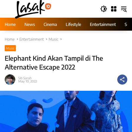
Skip
to
content
Home
News
Cinema
Lifestyle
Entertainment
Ser
Home
Entertainment
Music
Music
Elephant Kind Akan Tampil di The
Alternative Escape 2022
Siti Sarah
May 10, 2022