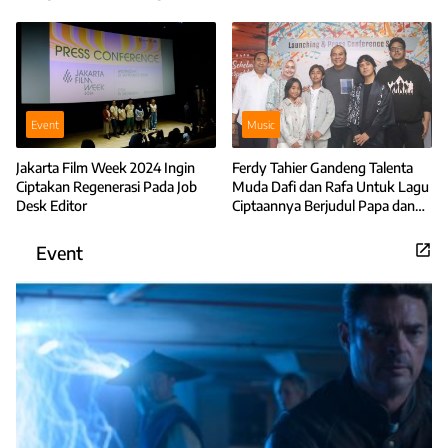
di Asia
dan 2000-an
Event
Music
Jakarta Film Week 2024 Ingin
Ferdy Tahier Gandeng Talenta
Ciptakan Regenerasi Pada Job
Muda Dafi dan Rafa Untuk Lagu
Desk Editor
Ciptaannya Berjudul Papa dan
Tak Sehebat Ekspektasiku
Event