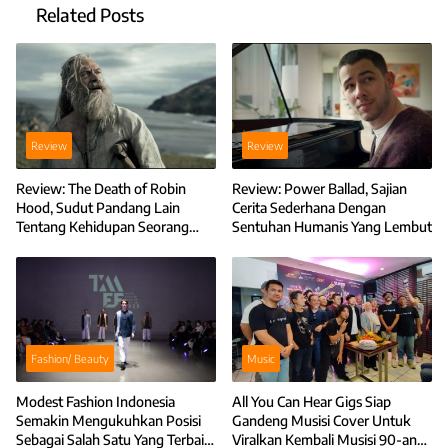
Related Posts
Review
Review
Review: The Death of Robin
Review: Power Ballad, Sajian
Hood, Sudut Pandang Lain
Cerita Sederhana Dengan
Tentang Kehidupan Seorang
Sentuhan Humanis Yang Lembut
Anti-hero
Fashion/ Beauty
Music
Modest Fashion Indonesia
All You Can Hear Gigs Siap
Semakin Mengukuhkan Posisi
Gandeng Musisi Cover Untuk
Sebagai Salah Satu Yang Terbaik
Viralkan Kembali Musisi 90-an