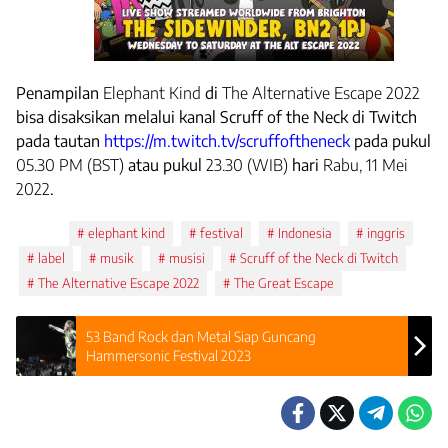
Penampilan
Elephant Kind
di
The Alternative Escape 2022
bisa disaksikan melalui kanal Scruff of the Neck di Twitch
pada tautan
https://m.twitch.tv/scruffoftheneck
pada pukul
05.30 PM (BST)
atau pukul
23.30 (WIB)
hari
Rabu, 11 Mei
2022
.
Tags:
elephant kind
festival
Indonesia
inggris
label
musik
musisi
Scruff of the Neck di Twitch
The Alternative Escape 2022
The Great Escape
53 Band Rock dan Metal Siap Guncang
Hammersonic Festival 2023