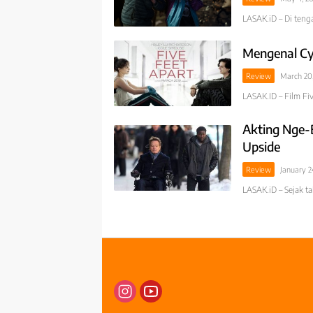
LASAK.iD – Di ten
Mengenal Cys
Review
March 20,
LASAK.ID – Film Fi
Akting Nge-
Upside
Review
January 2
LASAK.iD – Sejak t