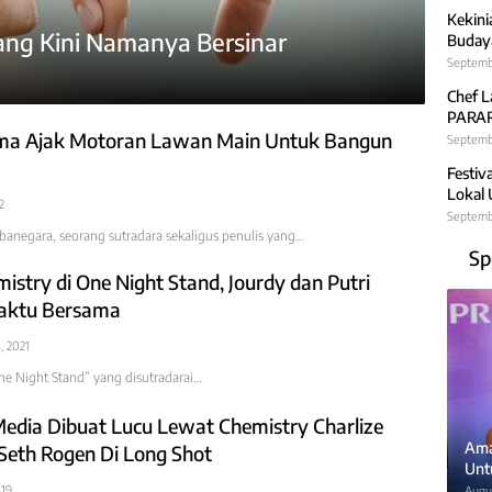
Kekini
ang Kini Namanya Bersinar
Budaya
Septemb
Chef L
PARARA
ma Ajak Motoran Lawan Main Untuk Bangun
Septembe
Festiv
Lokal
2
Septemb
anegara, seorang sutradara sekaligus penulis yang…
Sp
stry di One Night Stand, Jourdy dan Putri
aktu Bersama
, 2021
ne Night Stand” yang disutradarai…
Media Dibuat Lucu Lewat Chemistry Charlize
Ama
Seth Rogen Di Long Shot
Unt
019
Augus