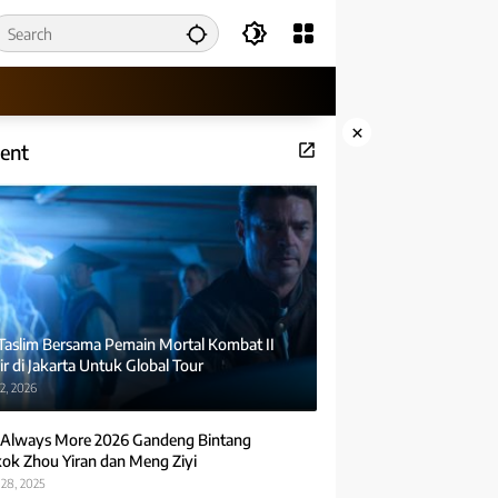
×
ent
 Taslim Bersama Pemain Mortal Kombat II
r di Jakarta Untuk Global Tour
2, 2026
Always More 2026 Gandeng Bintang
ok Zhou Yiran dan Meng Ziyi
28, 2025