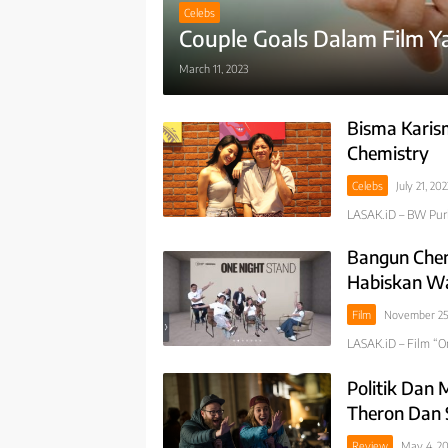
Celebs
Couple Goals Dalam Film Y
March 11, 2023
Bisma Karis
Chemistry
Celebs
July 21, 202
LASAK.iD – BW Purb
Bangun Chemi
Habiskan W
Film
November 25
LASAK.iD – Film “O
Politik Dan 
Theron Dan 
Review
May 4, 2