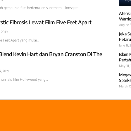
gah gempuran film bertemakan superhero, Lionsgate…
Atensi
Warrio
tic Fibrosis Lewat Film Five Feet Apart
August 3
 2019
Jeka S
Petaru
ve Feet Apart yang mulai…
June 8, 
Blend Kevin Hart dan Bryan Cranston Di The
Islam 
Pertah
May 31,
4, 2019
Megawa
ahun lalu film Hollywood yang…
Sparks
March 1