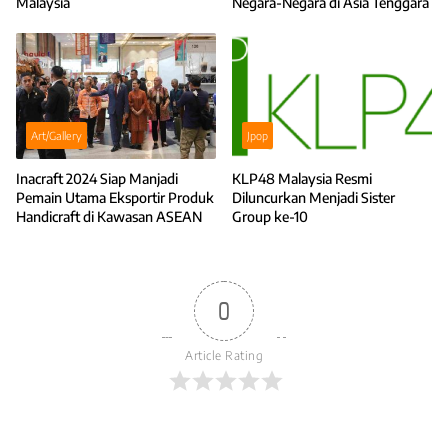
Malaysia
Negara-Negara di Asia Tenggara
Art/Gallery
Jpop
Inacraft 2024 Siap Manjadi
KLP48 Malaysia Resmi
Pemain Utama Eksportir Produk
Diluncurkan Menjadi Sister
Handicraft di Kawasan ASEAN
Group ke-10
0
Article Rating