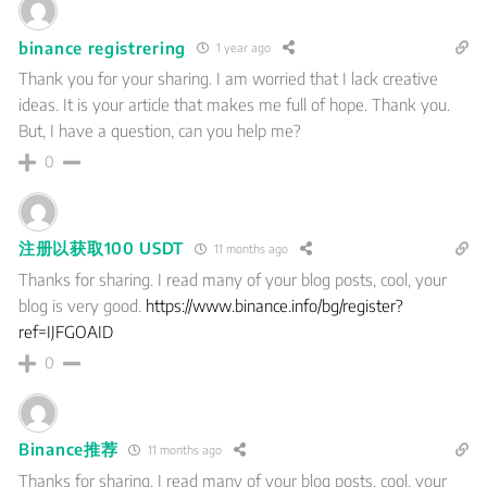
binance registrering
1 year ago
Thank you for your sharing. I am worried that I lack creative
ideas. It is your article that makes me full of hope. Thank you.
But, I have a question, can you help me?
0
注册以获取100 USDT
11 months ago
Thanks for sharing. I read many of your blog posts, cool, your
blog is very good.
https://www.binance.info/bg/register?
ref=IJFGOAID
0
Binance推荐
11 months ago
Thanks for sharing. I read many of your blog posts, cool, your