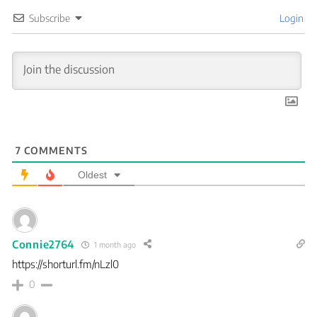
Subscribe
Login
7
COMMENTS
Oldest
Connie2764
1 month ago
https://shorturl.fm/nLzl0
0