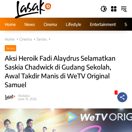
Skip
to
content
Home
News
Cinema
Lifestyle
Entertainment
Ser
Home
Cinema
Series
Series
Aksi Heroik Fadi Alaydrus Selamatkan
Saskia Chadwick di Gudang Sekolah,
Awal Takdir Manis di WeTV Original
Samuel
7
Redaksi
June 15, 2026