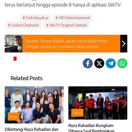
terus berlanjut hingga episode 8 hanya di aplikasi WeTV.
Tags:
Fadi Alaydrus
MD Entertainment
Saskia Chadwick
WeTV Original Samuel
Review: Power Ballad, Sajian Cerita Sederhana
Dengan Sentuhan Humanis Yang Lembut
7
Related Posts
Celebs
Series
Reza Rahadian Bungkam
Dibintangi Reza Rahadian dan
Ditanya Soal Pembajakan