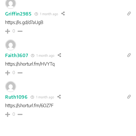
Griffin2985
1 month ago
https://is.gd/d7aUgB
0
Faith3607
1 month ago
https://shorturl.fm/HVYTq
0
Ruth1096
1 month ago
https://shorturl.fm/6OZ7F
0