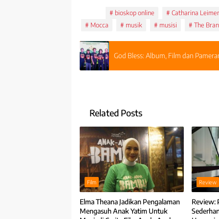
Tags:
bioskop online
Catharina Leime
Mocca
musik
musisi
The Bran
God Bless: Album, Film dan Pamera
Related Posts
Film
Review
Elma Theana Jadikan Pengalaman
Review: P
Mengasuh Anak Yatim Untuk
Sederha