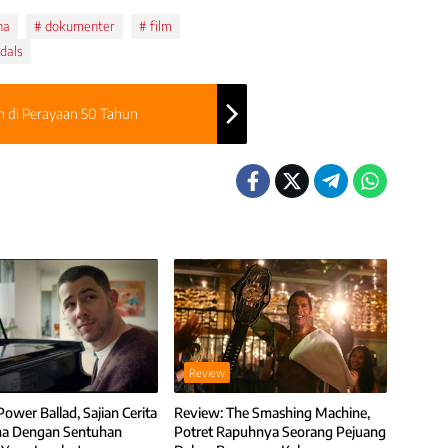
na
dokumenter
film
dals
n di Perayaan 50 Tahun
Review
ower Ballad, Sajian Cerita
Review: The Smashing Machine,
na Dengan Sentuhan
Potret Rapuhnya Seorang Pejuang