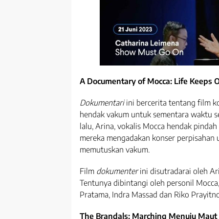
A Documentary of Mocca: Life Keeps 
Dokumentari
ini bercerita tentang film
hendak vakum untuk sementara waktu se
lalu, Arina, vokalis Mocca hendak pindah 
mereka mengadakan konser perpisahan 
memutuskan vakum.
Film
dokumenter
ini disutradarai oleh Ar
Tentunya dibintangi oleh personil Mocca
Pratama, Indra Massad dan Riko Prayitno
The Brandals: Marching Menuju Maut