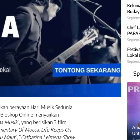
Kekini
Budaya
Septemb
Chef L
PARARA
Septembe
Festiv
Lokal
Septemb
Sp
ikan perayaan Hari Musik Sedunia
i, Bioskop Online menyajikan
ma Musik
”, yang berisikan 3 film
Ama
entary Of Mocca: Life Keeps On
Unt
ju Maut
”, “
Catharina Leimena Show
Augus