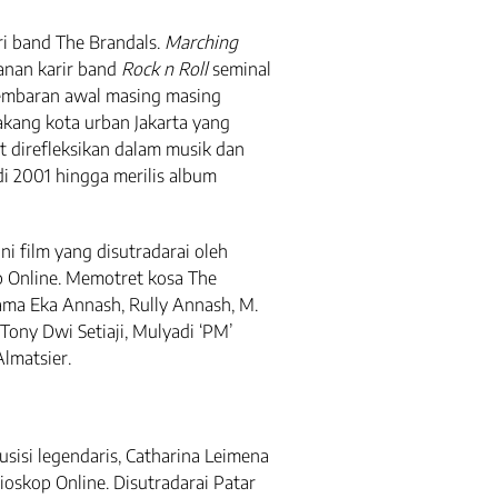
i band The Brandals.
Marching
anan karir band
Rock n Roll
seminal
 lembaran awal masing masing
lakang kota urban Jakarta yang
t direfleksikan dalam musik dan
 di 2001 hingga merilis album
ni film yang disutradarai oleh
op Online. Memotret kosa The
ma Eka Annash, Rully Annash, M.
ny Dwi Setiaji, Mulyadi ‘PM’
lmatsier.
usisi legendaris, Catharina Leimena
ioskop Online. Disutradarai Patar