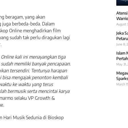
Atensi
ang beragam, yang akan
Warrio
 juga berbeda-beda. Dalam
August 3
oskop Online menghadirkan film
Jeka S
ang sudah tak perlu diragukan lagi
Petaru
.
June 8, 
Islam 
Online kali ini menayangkan tiga
Pertah
 sudah memiliki banyak pencapaian.
May 31,
kan tersendiri. Tentunya harapan
Megawa
i bisa mengajak penonton kembali
Sparks
 waktu ke waktu yang terus
March 1
ah bermusik serta mencintai karya
oemarmo selaku VP Growth &
e.
n Hari Musik Sedunia di Bioskop