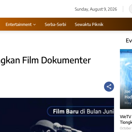
Sunday, August 9, 2026
Entertainment
Serba-Serbi
Sewaktu Piknik
Ev
ngkan Film Dokumenter
Joe
Hadi
May 
WeTV 
Tiongk
October 