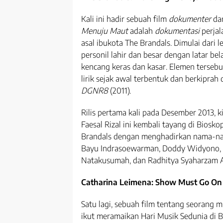
Kali ini hadir sebuah film
dokumenter
dar
Menuju Maut
adalah
dokumentasi
perjal
asal ibukota The Brandals. Dimulai dari
personil lahir dan besar dengan latar be
kencang keras dan kasar. Elemen tersebu
lirik sejak awal terbentuk dan berkiprah
DGNR8
(2011).
Rilis pertama kali pada Desember 2013, ki
Faesal Rizal ini kembali tayang di Biosk
Brandals dengan menghadirkan nama-na
Bayu Indrasoewarman, Doddy Widyono, To
Natakusumah, dan Radhitya Syaharzam A
Catharina Leimena: Show Must Go On
Satu lagi, sebuah film tentang seorang m
ikut meramaikan Hari Musik Sedunia di B