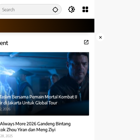
×
ent
 Taslim Bersama Pemain Mortal Kombat II
r di Jakarta Untuk Global Tour
2, 2026
Always More 2026 Gandeng Bintang
ok Zhou Yiran dan Meng Ziyi
28, 2025