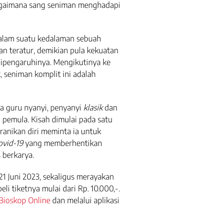
bagaimana sang seniman menghadapi
alam suatu kedalaman sebuah
n teratur, demikian pula kekuatan
 dipengaruhinya. Mengikutinya ke
, seniman komplit ini adalah
a guru nyanyi, penyanyi
klasik
dan
pemula. Kisah dimulai pada satu
anikan diri meminta ia untuk
ovid-19
yang memberhentikan
 berkarya.
 21 Juni 2023, sekaligus merayakan
i tiketnya mulai dari Rp. 10.000,-.
Bioskop Online
dan melalui aplikasi