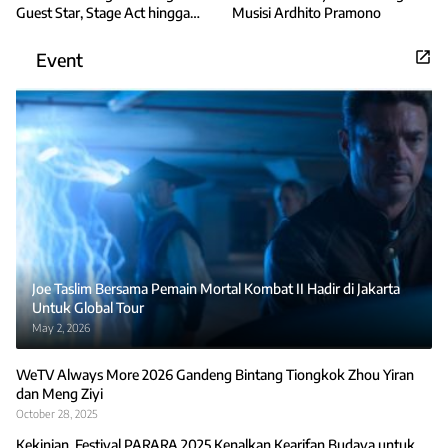
Guest Star, Stage Act hingga
Musisi Ardhito Pramono
Tata Panggung
Event
Joe Taslim Bersama Pemain Mortal Kombat II Hadir di Jakarta
Untuk Global Tour
May 2, 2026
WeTV Always More 2026 Gandeng Bintang Tiongkok Zhou Yiran
dan Meng Ziyi
October 28, 2025
Kekinian, Festival PARARA 2025 Kenalkan Kearifan Budaya untuk