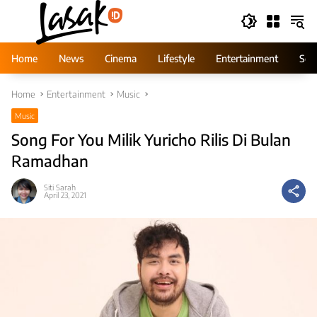
Skip
to
content
Home
News
Cinema
Lifestyle
Entertainment
Ser
Home
Entertainment
Music
Music
Song For You Milik Yuricho Rilis Di Bulan
Ramadhan
Siti Sarah
April 23, 2021