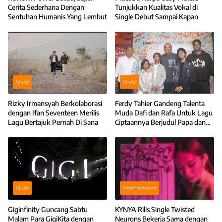
Cerita Sederhana Dengan
Tunjukkan Kualitas Vokal di
Sentuhan Humanis Yang Lembut
Single Debut Sampai Kapan
Music
Music
Rizky Irmansyah Berkolaborasi
Ferdy Tahier Gandeng Talenta
dengan Ifan Seventeen Merilis
Muda Dafi dan Rafa Untuk Lagu
Lagu Bertajuk Pernah Di Sana
Ciptaannya Berjudul Papa dan
Tak Sehebat Ekspektasiku
Music
Entertainment
Giginfinity Guncang Sabtu
KYNYA Rilis Single Twisted
Malam Para GigiKita dengan
Neurons Bekerja Sama dengan