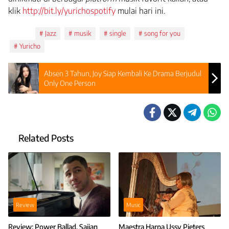
klik
http://bit.ly/yurichospotify
mulai hari ini.
Tags:
Jazz
musik
single
song for you
Yuricho
Absen 3 Tahun, Joy Siap Kembali Ke Drama Berjudul
Only One Person
Related Posts
Review
Music
Review: Power Ballad, Sajian
Maestra Harpa Ussy Pieters