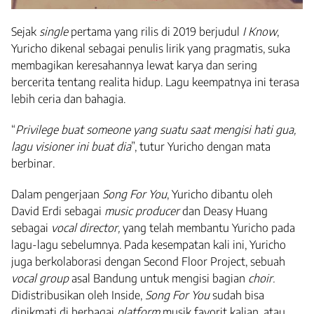
Sejak
single
pertama yang rilis di 2019 berjudul
I Know
,
Yuricho dikenal sebagai penulis lirik yang pragmatis, suka
membagikan keresahannya lewat karya dan sering
bercerita tentang realita hidup. Lagu keempatnya ini terasa
lebih ceria dan bahagia.
“
Privilege buat someone yang suatu saat mengisi hati gua,
lagu visioner ini buat dia
”, tutur Yuricho dengan mata
berbinar.
Dalam pengerjaan
Song For You
, Yuricho dibantu oleh
David Erdi sebagai
music producer
dan Deasy Huang
sebagai
vocal director,
yang telah membantu Yuricho pada
lagu-lagu sebelumnya. Pada kesempatan kali ini, Yuricho
juga berkolaborasi dengan Second Floor Project, sebuah
vocal group
asal Bandung untuk mengisi bagian
choir.
Didistribusikan oleh Inside,
Song For You
sudah bisa
dinikmati di berbagai
platform
musik favorit kalian, atau