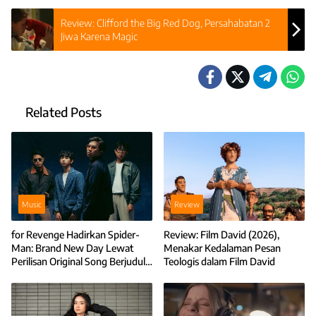
Review: Clifford the Big Red Dog, Persahabatan 2
Jiwa Karena Magic
Related Posts
Music
Review
for Revenge Hadirkan Spider-
Review: Film David (2026),
Man: Brand New Day Lewat
Menakar Kedalaman Pesan
Perilisan Original Song Berjudul I
Teologis dalam Film David
Miss You Every Brand New Day