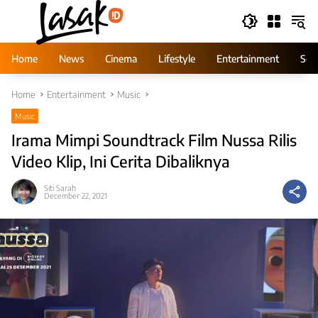
Skip
to
content
Home
News
Cinema
Lifestyle
Entertainment
Ser
Home
Entertainment
Music
Music
Irama Mimpi Soundtrack Film Nussa Rilis
Video Klip, Ini Cerita Dibaliknya
Siti Sarah
December 22, 2021