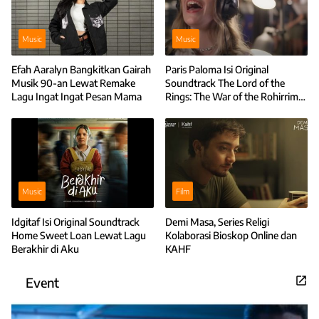
Music
Music
Efah Aaralyn Bangkitkan Gairah
Paris Paloma Isi Original
Musik 90-an Lewat Remake
Soundtrack The Lord of the
Lagu Ingat Ingat Pesan Mama
Rings: The War of the Rohirrim
lewat Lagu The Rider
Music
Film
Idgitaf Isi Original Soundtrack
Demi Masa, Series Religi
Home Sweet Loan Lewat Lagu
Kolaborasi Bioskop Online dan
Berakhir di Aku
KAHF
Event