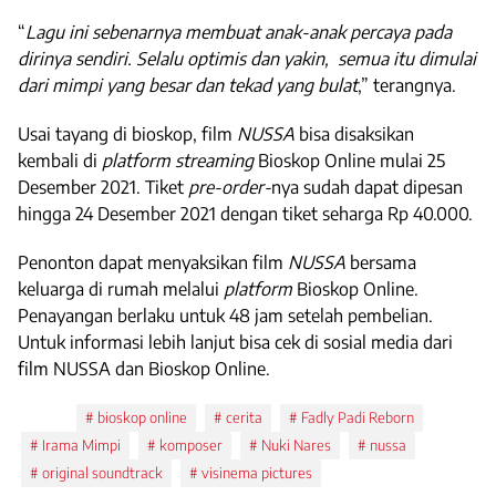
“
Lagu ini sebenarnya membuat anak-anak percaya pada
dirinya sendiri. Selalu optimis dan yakin, semua itu dimulai
dari mimpi yang besar dan tekad yang bulat
,” terangnya.
Usai tayang di bioskop, film
NUSSA
bisa disaksikan
kembali di
platform
streaming
Bioskop Online mulai 25
Desember 2021. Tiket
pre-order-
nya sudah dapat dipesan
hingga 24 Desember 2021 dengan t
iket seharga Rp 40.000.
Penonton dapat menyaksikan film
NUSSA
bersama
keluarga di rumah melalui
platform
Bioskop Online.
Penayangan berlaku untuk 48 jam setelah pembelian.
Untuk informasi lebih lanjut bisa cek di sosial media dari
film NUSSA dan Bioskop Online.
Tags:
bioskop online
cerita
Fadly Padi Reborn
Irama Mimpi
komposer
Nuki Nares
nussa
original soundtrack
visinema pictures