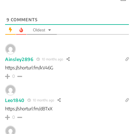
9
COMMENTS
Oldest
Ainsley2896
10 months ago
https://shorturl.fm/kV46G
0
Leo1840
10 months ago
https://shorturl.fm/dBTxX
0