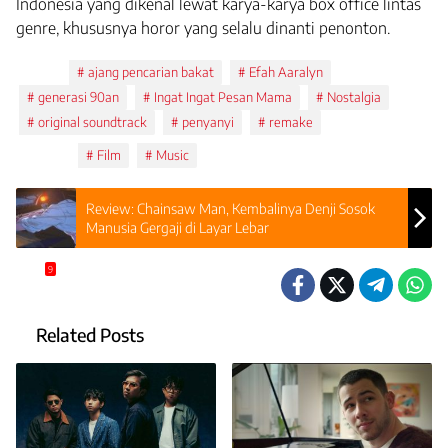
Indonesia yang dikenal lewat karya-karya box office lintas
genre, khususnya horor yang selalu dinanti penonton.
Tags:
ajang pencarian bakat
Efah Aaralyn
generasi 90an
Ingat Ingat Pesan Mama
Nostalgia
original soundtrack
penyanyi
remake
Topics:
Film
Music
Review: Chainsaw Man, Kembalinya Denji Sosok
Manusia Gergaji di Layar Lebar
9
Related Posts