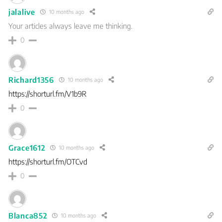
jalalive
10 months ago
Your articles always leave me thinking.
0
Richard1356
10 months ago
https://shorturl.fm/V1b9R
0
Grace1612
10 months ago
https://shorturl.fm/OTCvd
0
Blanca852
10 months ago