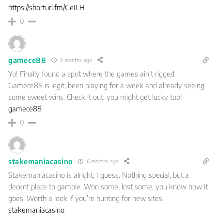
https://shorturl.fm/GeILH
0
gamece88
6 months ago
Yo! Finally found a spot where the games ain’t rigged.
Gamece88 is legit, been playing for a week and already seeing
some sweet wins. Check it out, you might get lucky too!
gamece88
0
stakemaniacasino
6 months ago
Stakemaniacasino is alright, I guess. Nothing special, but a
decent place to gamble. Won some, lost some, you know how it
goes. Worth a look if you’re hunting for new sites.
stakemaniacasino