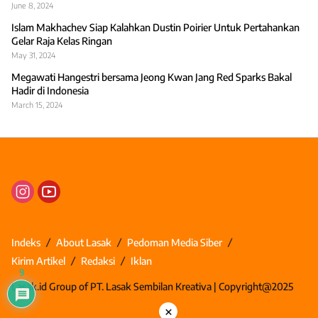
June 8, 2024
Islam Makhachev Siap Kalahkan Dustin Poirier Untuk Pertahankan
Gelar Raja Kelas Ringan
May 31, 2024
Megawati Hangestri bersama Jeong Kwan Jang Red Sparks Bakal
Hadir di Indonesia
March 15, 2024
Indeks
About Lasak
Pedoman Media Siber
Kirim Artikel
Redaksi
Iklan
9
Lasak.id Group of PT. Lasak Sembilan Kreativa | Copyright@2025
×