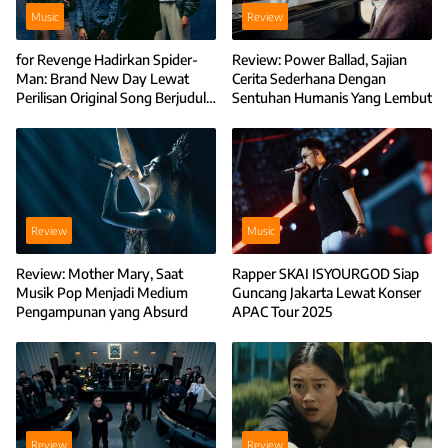
Music
Review
for Revenge Hadirkan Spider-
Review: Power Ballad, Sajian
Man: Brand New Day Lewat
Cerita Sederhana Dengan
Perilisan Original Song Berjudul I
Sentuhan Humanis Yang Lembut
Miss You Every Brand New Day
Review
Music
Review: Mother Mary, Saat
Rapper SKAI ISYOURGOD Siap
Musik Pop Menjadi Medium
Guncang Jakarta Lewat Konser
Pengampunan yang Absurd
APAC Tour 2025
Review
Review