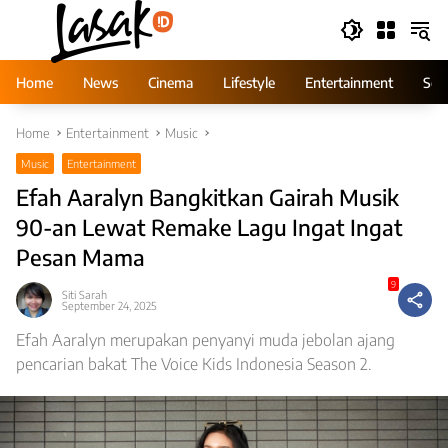
Skip
to
content
Home
News
Cinema
Lifestyle
Entertainment
Ser
Home
Entertainment
Music
Music
Entertainment
Efah Aaralyn Bangkitkan Gairah Musik
90-an Lewat Remake Lagu Ingat Ingat
Pesan Mama
9
Siti Sarah
September 24, 2025
Efah Aaralyn merupakan penyanyi muda jebolan ajang
pencarian bakat The Voice Kids Indonesia Season 2.