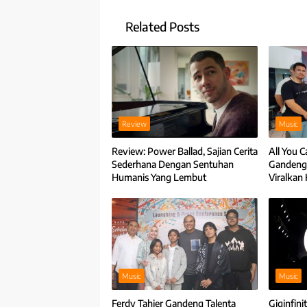
Related Posts
Review
Music
Review: Power Ballad, Sajian Cerita
All You C
Sederhana Dengan Sentuhan
Gandeng 
Humanis Yang Lembut
Viralkan
2000-an
Music
Music
Ferdy Tahier Gandeng Talenta
Giginfin