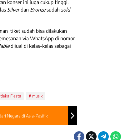
n konser ini juga cukup tinggi.
elas
Silver
dan
Bronze
sudah
sold
nan tiket sudah bisa dilakukan
pemesanan via WhatsApp di nomor
lable
dijual di kelas-kelas sebagai
deka Fiesta
musik
ari Negara di Asia-Pasifik