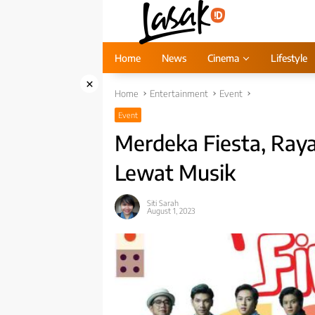
Skip
to
content
Home
News
Cinema
Lifestyle
×
Home
Entertainment
Event
Event
Merdeka Fiesta, Ra
Lewat Musik
Siti Sarah
August 1, 2023