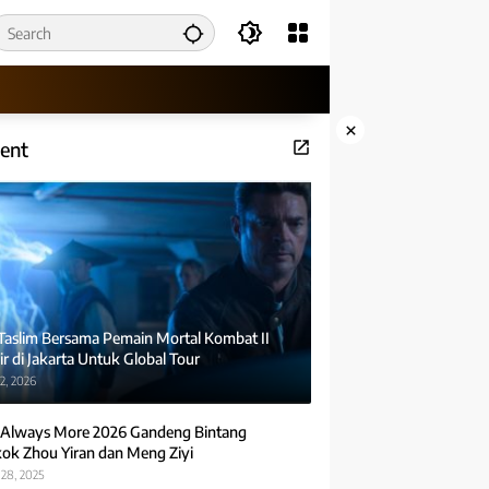
×
ent
 Taslim Bersama Pemain Mortal Kombat II
r di Jakarta Untuk Global Tour
2, 2026
Always More 2026 Gandeng Bintang
ok Zhou Yiran dan Meng Ziyi
28, 2025