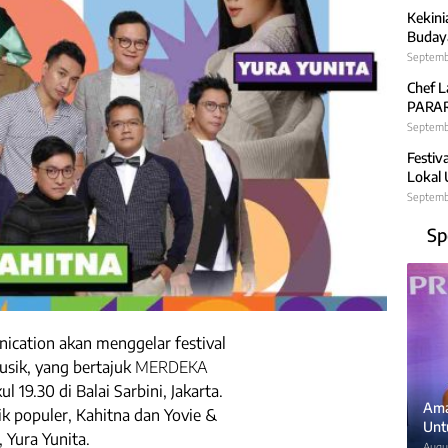
Kekini
Budaya
Septemb
Chef L
PARARA
Septembe
Festiv
Lokal
Septemb
Sp
ication akan menggelar festival
sik, yang bertajuk
MERDEKA
 19.30 di Balai Sarbini, Jakarta.
Ama
k populer, Kahitna dan Yovie &
Unt
 Yura Yunita.
Augus