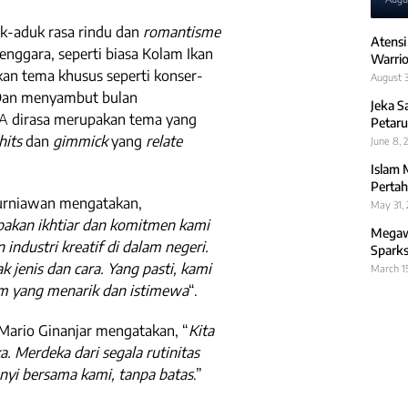
k-aduk rasa rindu dan
romantisme
Atensi
nggara, seperti biasa Kolam Ikan
Warrio
an tema khusus seperti konser-
August 3
 Dan menyambut bulan
Jeka S
TA
dirasa merupakan tema yang
Petaru
hits
dan
gimmick
yang
relate
June 8, 
Islam 
Pertah
Kurniawan mengatakan,
May 31,
akan ikhtiar dan komitmen kami
Megawa
industri kreatif di dalam negeri.
Sparks
k jenis dan cara. Yang pasti, kami
March 1
m yang menarik dan istimewa
“.
 Mario Ginanjar mengatakan, “
Kita
ka. Merdeka dari segala rutinitas
nyi bersama kami, tanpa batas
.”