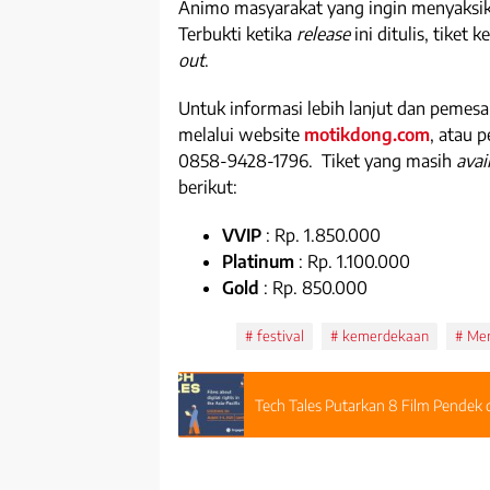
Animo masyarakat yang ingin menyaksika
Terbukti ketika
release
ini ditulis, tiket k
out
.
Untuk informasi lebih lanjut dan pemesa
melalui website
motikdong.com
, atau 
0858-9428-1796. Tiket yang masih
avai
berikut:
VVIP
: Rp. 1.850.000
Platinum
: Rp. 1.100.000
Gold
: Rp. 850.000
Tags:
festival
kemerdekaan
Mer
Tech Tales Putarkan 8 Film Pendek d