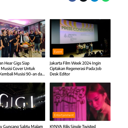
Event
an Hear Gigs Siap
Jakarta Film Week 2024 Ingin
Musisi Cover Untuk
Ciptakan Regenerasi Pada Job
 Kembali Musisi 90-an dan
Desk Editor
Entertainment
ity Guncang Sabtu Malam
KYNYA Rilis Single Twisted