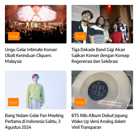
Tata Panggung
Music
Music
Ungu Gelar Intimate Konser
Tiga Dekade Band Gigi Akan
Obati Kerinduan Cliquers
Sajikan Konser dengan Konsep
Malaysia
Regenerasi dan Selebrasi
Kpop
Kpop
Bang Yedam Gelar Fan Meeting
BTS Rilis Album Debut Jepang
Pertama di Indonesia Sabtu, 3
Wake Up Versi Analog dalam
Agustus 2024
Vinil Transparan