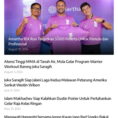
Amartha 10X Run Targetkan 3.000 Peserta Untuk Pemula dan
Profesional
August 19, 2024
Atensi Tinggi MMA di Tanah Air, Mola Gelar Program Warrior
Workout Bareng Jeka Saragih
August 3, 2024
Jeka Saragih Siap Jalani Laga Kedua Melawan Petarung Amerika
Serikat Westin Wilson
June 8, 2024
Islam Makhachev Siap Kalahkan Dustin Poirier Untuk Pertahankan
Gelar Raja Kelas Ringan
May 31, 2024
Megawati Hangestri bersama Jeong Kwan Jang Red Sparks Bakal