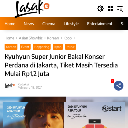
Skip
to
content
Home
News
Cinema
Lifestyle
Entertainment
Ser
Home
Asian Showbiz
Korean
Kpop
Korean
Event
Happening
Kpop
Music
Kyuhyun Super Junior Bakal Konser
Perdana di Jakarta, Tiket Masih Tersedia
Mulai Rp1,2 Juta
3
Redaksi
February 18, 2024