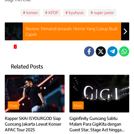
Tags:
konser
KPOP
kyuhyun
super junior
Review: Pemandi Jenazah, Horror Yang Cukup Buat
Capek
3
Related Posts
Music
Music
Rapper SKAI ISYOURGOD Siap
Giginfinity Guncang Sabtu
Guncang Jakarta Lewat Konser
Malam Para GigiKita dengan
APAC Tour 2025
Guest Star, Stage Act hingga