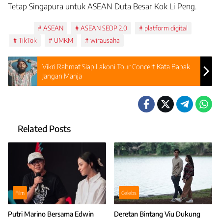
Tetap Singapura untuk ASEAN Duta Besar Kok Li Peng.
Tags:
ASEAN
ASEAN SEDP 2.0
platform digital
TikTok
UMKM
wirausaha
Vikri Rahmat Siap Lakoni Tour Concert Kata Bapak
Jangan Manja
Related Posts
Film
Celebs
Putri Marino Bersama Edwin
Deretan Bintang Viu Dukung