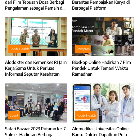
dari Film Tebusan Dosa Berbagi
Berantas Pembajakan Karya di
Pengalaman sebagai Pemain dan
Berbagai Platform
Sutradara
Food/ Health
Program
Alodokter dan Kemenkes RI Jalin
Bioskop Online Hadirkan 7 Film
Kerja Sama Untuk Perluas
Pendek Untuk Temani Waktu
Informasi Seputar Kesehatan
Ramadhan
Event
Food/ Health
Safari Bazaar 2023 Putaran ke-7
Alomedika, Universitas Online
Sukses Hadirkan Berbagai
Bantu Dokter Dapatkan Poin