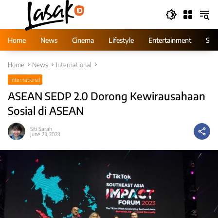
Skip
to
content
Home
News
Cinema
Lifestyle
Entertainment
Ser
Home
News
International
International
ASEAN SEDP 2.0 Dorong Kewirausahaan
Sosial di ASEAN
Siti Sarah
June 23, 2023