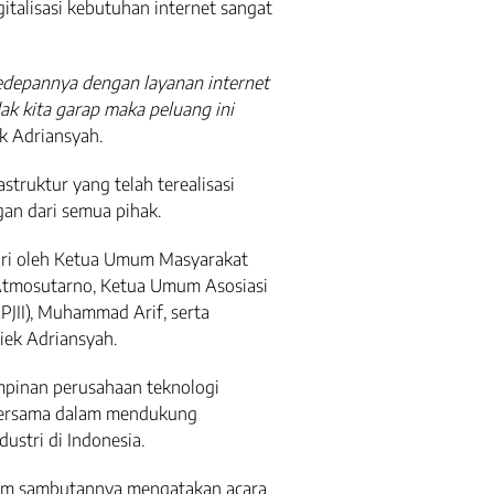
italisasi kebutuhan internet sangat
kedepannya dengan layanan internet
ak kita garap maka peluang ini
iek Adriansyah.
truktur yang telah terealisasi
an dari semua pihak.
iri oleh Ketua Umum Masyarakat
 Atmosutarno, Ketua Umum Asosiasi
PJII), Muhammad Arif, serta
iek Adriansyah.
impinan perusahaan teknologi
bersama dalam mendukung
dustri di Indonesia.
am sambutannya mengatakan acara