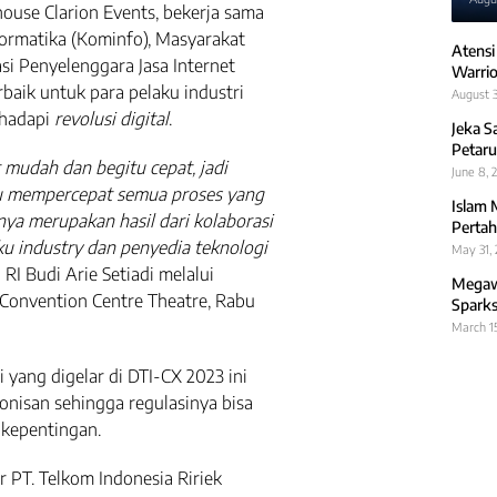
ouse Clarion Events, bekerja sama
ormatika (Kominfo), Masyarakat
Atensi
si Penyelenggara Jasa Internet
Warrio
rbaik untuk para pelaku industri
August 3
ghadapi
revolusi digital
.
Jeka S
Petaru
 mudah dan begitu cepat, jadi
June 8, 
itu mempercepat semua proses yang
Islam 
unya merupakan hasil dari kolaborasi
Pertah
ku industry dan penyedia teknologi
May 31,
 RI Budi Arie Setiadi melalui
Megawa
Convention Centre Theatre, Rabu
Sparks
March 1
 yang digelar di DTI-CX 2023 ini
onisan sehingga regulasinya bisa
 kepentingan.
r PT. Telkom Indonesia Ririek