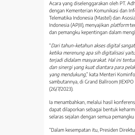
Acara yang diselenggarakan oleh PT. Adh
dengan Kementerian Komunikasi dan Inf
Telematika Indonesia (Mastel) dan Asosia
Indonesia (APJII), menyajikan
platform
te
dan pemangku kepentingan dalam men
“
Dari tahun–ketahun akses digital sangat
ketika merenung apa sih digitalisasi ya
terjadi didalam masyarakat. Hal ini tent
dan sinergi yang kuat diantara para pela
yang mendukung
,” kata Menteri Kominfo
sambutannya, di Grand Ballroom JIEXPO 
(26/7/2023).
Ia menambahkan, melalui hasil konferensi
dapat dilaporkan sebagai bentuk keharm
selaras sejalan dengan semua pemangku
“Dalam kesempatan itu, Presiden Direktu