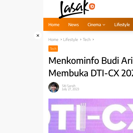
Skip
to
content
Home
News
Cinema
Lifestyle
×
Home
Lifestyle
Tech
Tech
Menkominfo Budi Arie
Membuka DTI-CX 20
Siti Sarah
July 27, 2023