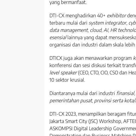
yang bermanfaat.
DTI-CX menghadirkan 40+
exhibitor
deng
terbaru mulai dari
system integrator, cybe
data management, cloud, AI, HR technol
esensial
lainnya yang dapat mensukseska
organisasi dan industri dalam skala lebih
DTICX juga akan menawarkan program
k
konferensi dan sesi diskusi terkait trans
level speaker
(CEO, CTO, CIO, CSO dan Hea
10 sektor krusial.
Diantaranya mulai dari industri
finansial,
pemerintahan pusat, provinsi serta kota
DTI-CX 2023, menampilkan beragam fitur
Jakarta Smart City (JSC) Workshop, AFT
ASKOMPSI Digital Leadership Governmen
Demonstration dan Business Matching 