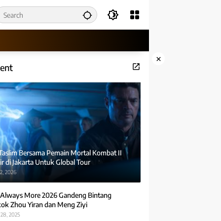
×
ent
 Taslim Bersama Pemain Mortal Kombat II
r di Jakarta Untuk Global Tour
2, 2026
Always More 2026 Gandeng Bintang
ok Zhou Yiran dan Meng Ziyi
28, 2025