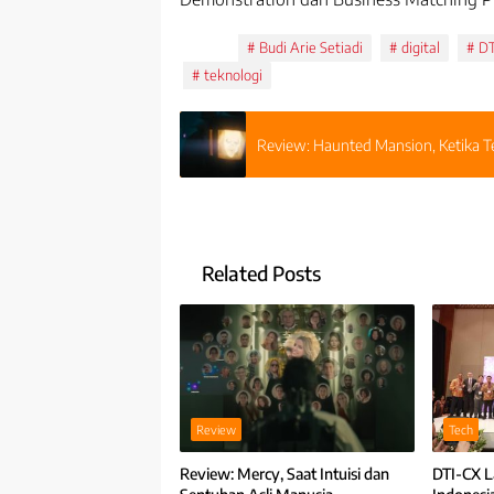
Tags:
Budi Arie Setiadi
digital
DT
teknologi
Review: Haunted Mansion, Ketika T
Related Posts
Review
Tech
Review: Mercy, Saat Intuisi dan
DTI-CX 