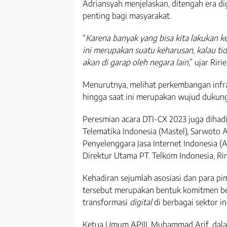
Adriansyah menjelaskan, ditengah era dig
penting bagi masyarakat.
“
Karena banyak yang bisa kita lakukan 
ini merupakan suatu keharusan, kalau tid
akan di garap oleh negara lain
,” ujar Rir
Menurutnya, melihat perkembangan infras
hingga saat ini merupakan wujud dukung
Peresmian acara DTI-CX 2023 juga dihad
Telematika Indonesia (Mastel), Sarwoto
Penyelenggara Jasa Internet Indonesia (A
Direktur Utama PT. Telkom Indonesia, Rir
Kehadiran sejumlah asosiasi dan para p
tersebut merupakan bentuk komitmen 
transformasi
digital
di berbagai sektor in
Ketua Umum APJII, Muhammad Arif, dal