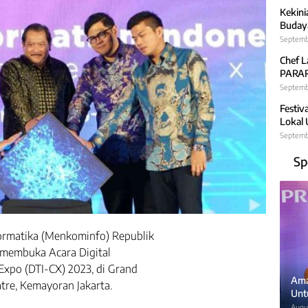
Kekini
Budaya
Septemb
Chef L
PARARA
Septembe
Festiv
Lokal
Septemb
Sp
ormatika (Menkominfo) Republik
i membuka Acara Digital
Expo (DTI-CX) 2023, di Grand
Ama
tre, Kemayoran Jakarta.
Unt
Augus