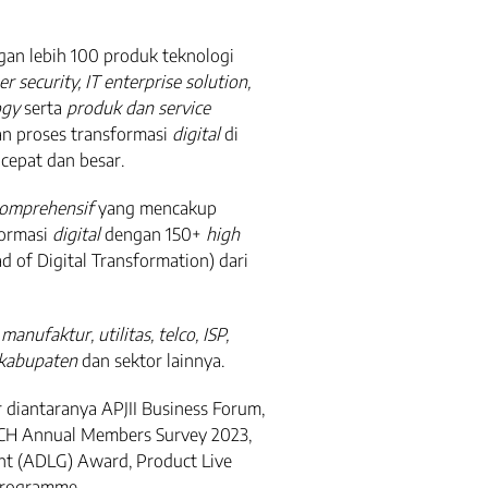
an lebih 100 produk teknologi
r security, IT enterprise solution,
ogy
serta
produk dan service
n proses transformasi
digital
di
 cepat dan besar.
omprehensif
yang mencakup
formasi
digital
dengan 150+
high
d of Digital Transformation) dari
 manufaktur, utilitas, telco, ISP,
/kabupaten
dan sektor lainnya.
 diantaranya APJII Business Forum,
ECH Annual Members Survey 2023,
t (ADLG) Award, Product Live
Programme.