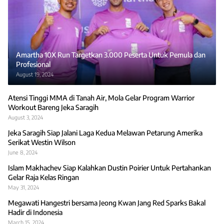
Amartha 10X Run Targetkan 3.000 Peserta Untuk Pemula dan
Profesional
August 19, 2024
Atensi Tinggi MMA di Tanah Air, Mola Gelar Program Warrior
Workout Bareng Jeka Saragih
August 3, 2024
Jeka Saragih Siap Jalani Laga Kedua Melawan Petarung Amerika
Serikat Westin Wilson
June 8, 2024
Islam Makhachev Siap Kalahkan Dustin Poirier Untuk Pertahankan
Gelar Raja Kelas Ringan
May 31, 2024
Megawati Hangestri bersama Jeong Kwan Jang Red Sparks Bakal
Hadir di Indonesia
March 15, 2024