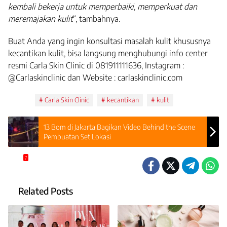
kembali bekerja untuk memperbaiki, memperkuat dan
meremajakan kulit
“, tambahnya.
Buat Anda yang ingin konsultasi masalah kulit khususnya
kecantikan kulit, bisa langsung menghubungi info center
resmi Carla Skin Clinic di 081911111636, Instagram :
@Carlaskinclinic dan Website : carlaskinclinic.com
Tags:
Carla Skin Clinic
kecantikan
kulit
13 Bom di Jakarta Bagikan Video Behind the Scene
Pembuatan Set Lokasi
7
Related Posts