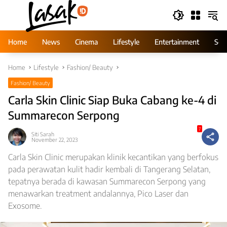
Skip
to
content
Home
News
Cinema
Lifestyle
Entertainment
Ser
Home
Lifestyle
Fashion/ Beauty
Fashion/ Beauty
Carla Skin Clinic Siap Buka Cabang ke-4 di
Summarecon Serpong
7
Siti Sarah
November 22, 2023
Carla Skin Clinic merupakan klinik kecantikan yang berfokus
pada perawatan kulit hadir kembali di Tangerang Selatan,
tepatnya berada di kawasan Summarecon Serpong yang
menawarkan treatment andalannya, Pico Laser dan
Exosome.