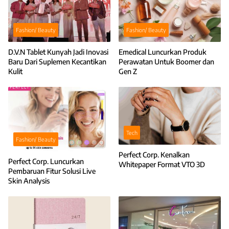
Fashion/ Beauty
Fashion/ Beauty
D.V.N Tablet Kunyah Jadi Inovasi
Emedical Luncurkan Produk
Baru Dari Suplemen Kecantikan
Perawatan Untuk Boomer dan
Kulit
Gen Z
Tech
Fashion/ Beauty
Perfect Corp. Kenalkan
Perfect Corp. Luncurkan
Whitepaper Format VTO 3D
Pembaruan Fitur Solusi Live
Skin Analysis