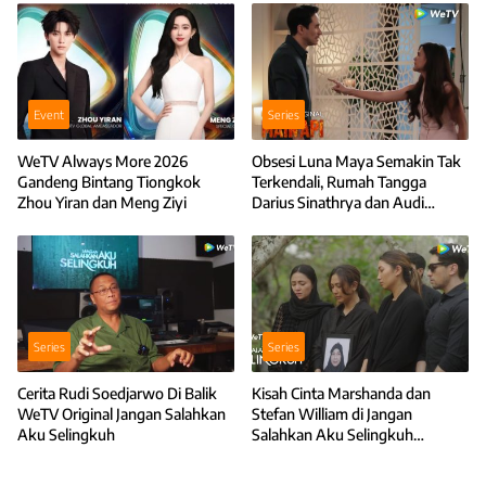
Event
Series
WeTV Always More 2026
Obsesi Luna Maya Semakin Tak
Gandeng Bintang Tiongkok
Terkendali, Rumah Tangga
Zhou Yiran dan Meng Ziyi
Darius Sinathrya dan Audi
Marissa Jadi Sasarannya
Series
Series
Cerita Rudi Soedjarwo Di Balik
Kisah Cinta Marshanda dan
WeTV Original Jangan Salahkan
Stefan William di Jangan
Aku Selingkuh
Salahkan Aku Selingkuh
Berujung Kebahagiaan