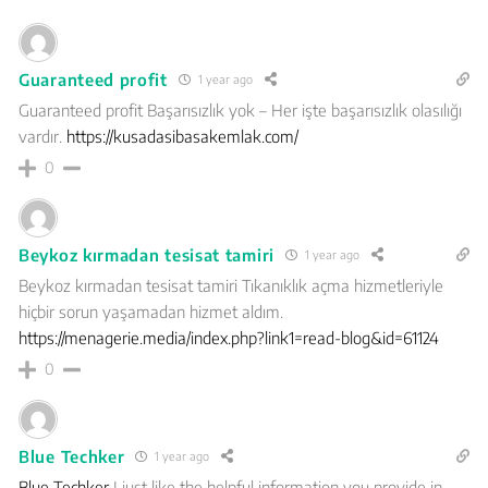
Guaranteed profit
1 year ago
Guaranteed profit Başarısızlık yok – Her işte başarısızlık olasılığı
vardır.
https://kusadasibasakemlak.com/
0
Beykoz kırmadan tesisat tamiri
1 year ago
Beykoz kırmadan tesisat tamiri Tıkanıklık açma hizmetleriyle
hiçbir sorun yaşamadan hizmet aldım.
https://menagerie.media/index.php?link1=read-blog&id=61124
0
Blue Techker
1 year ago
Blue Techker
I just like the helpful information you provide in