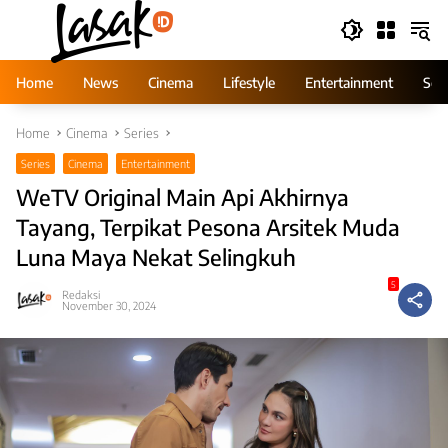
Skip
to
content
Home
News
Cinema
Lifestyle
Entertainment
Ser
Home
Cinema
Series
Series
Cinema
Entertainment
WeTV Original Main Api Akhirnya
Tayang, Terpikat Pesona Arsitek Muda
Luna Maya Nekat Selingkuh
5
Redaksi
November 30, 2024