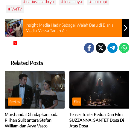
Tags:
darius sinathrya
luna maya
main api
WeTV
Insight Media Hadir Sebagai Wajah Baru di Bisnis
Media Massa Tanah Air
5
Related Posts
Review
Film
Marshanda Dihadapkan pada
Teaser Trailer Kedua Dari Film
Pilihan Sulit antara Stefan
SUZZANNA: SANTET Dosa Di
William dan Arya Vasco
Atas Dosa