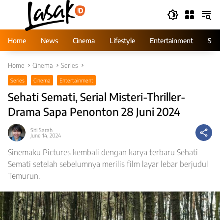
Skip
to
content
Home
News
Cinema
Lifestyle
Entertainment
Ser
Home
Cinema
Series
Series
Cinema
Entertainment
Sehati Semati, Serial Misteri-Thriller-
Drama Sapa Penonton 28 Juni 2024
Siti Sarah
June 14, 2024
Sinemaku Pictures kembali dengan karya terbaru Sehati
Semati setelah sebelumnya merilis film layar lebar berjudul
Temurun.