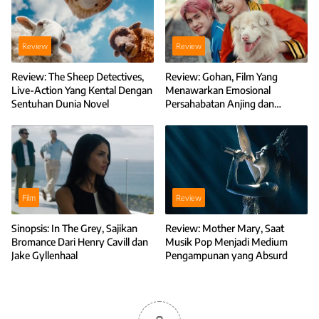
Review
Review
Review: The Sheep Detectives,
Review: Gohan, Film Yang
Live-Action Yang Kental Dengan
Menawarkan Emosional
Sentuhan Dunia Novel
Persahabatan Anjing dan
Manusia
Film
Review
Sinopsis: In The Grey, Sajikan
Review: Mother Mary, Saat
Bromance Dari Henry Cavill dan
Musik Pop Menjadi Medium
Jake Gyllenhaal
Pengampunan yang Absurd