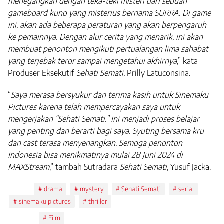
menegangkan dengan teka-teki misteri dari sebuah
gameboard kuno yang misterius bernama SURRA. Di game
ini, akan ada beberapa peraturan yang akan berpengaruh
ke pemainnya. Dengan alur cerita yang menarik, ini akan
membuat penonton mengikuti pertualangan lima sahabat
yang terjebak teror sampai mengetahui akhirnya
,” kata
Produser Eksekutif
Sehati Semati,
Prilly Latuconsina.
“
Saya merasa bersyukur dan terima kasih untuk Sinemaku
Pictures karena telah mempercayakan saya untuk
mengerjakan “Sehati Semati.” Ini menjadi proses belajar
yang penting dan berarti bagi saya. Syuting bersama kru
dan cast terasa menyenangkan. Semoga penonton
Indonesia bisa menikmatinya mulai 28 Juni 2024 di
MAXStream
,” tambah Sutradara
Sehati Semati,
Yusuf Jacka.
Tags:
drama
mystery
Sehati Semati
serial
sinemaku pictures
thriller
Topics:
Film