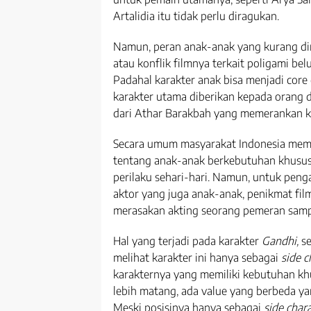
Artalidia itu tidak perlu diragukan.
Namun, peran anak-anak yang kurang di
atau konflik filmnya terkait poligami be
Padahal karakter anak bisa menjadi core 
karakter utama diberikan kepada orang 
dari Athar Barakbah yang memerankan k
Secara umum masyarakat Indonesia me
tentang anak-anak berkebutuhan khusus.
perilaku sehari-hari. Namun, untuk penga
aktor yang juga anak-anak, penikmat film
merasakan akting seorang pemeran samp
Hal yang terjadi pada karakter
Gandhi,
s
melihat karakter ini hanya sebagai
side c
karakternya yang memiliki kebutuhan khu
lebih matang, ada value yang berbeda ya
Meski posisinya hanya sebagai
side char