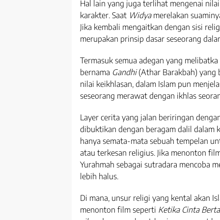
Hal lain yang juga terlihat mengenai nila
karakter. Saat
Widya
merelakan suamin
Jika kembali mengaitkan dengan sisi religi
merupakan prinsip dasar seseorang dala
Termasuk semua adegan yang melibatka
bernama
Gandhi
(Athar Barakbah) yang 
nilai keikhlasan, dalam Islam pun menjel
seseorang merawat dengan ikhlas seoran
Layer cerita yang jalan beriringan dengan
dibuktikan dengan beragam dalil dalam ki
hanya semata-mata sebuah tempelan un
atau terkesan religius. Jika menonton fi
Yurahmah sebagai sutradara mencoba me
lebih halus.
Di mana, unsur religi yang kental akan I
menonton film seperti
Ketika Cinta Bert