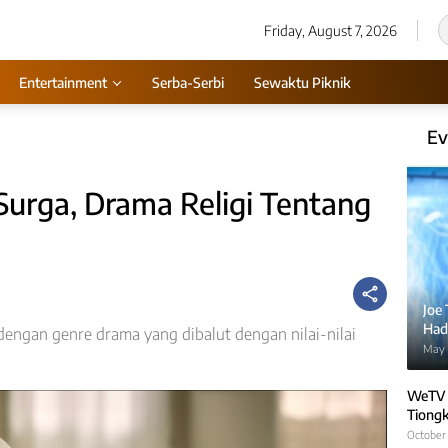
Friday, August 7, 2026
Entertainment
Serba-Serbi
Sewaktu Piknik
Ev
Surga, Drama Religi Tentang
Joe
Hadi
dengan genre drama yang dibalut dengan nilai-nilai
May 
WeTV 
Tiongk
October 