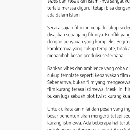
vibes
dan
rasa
akan Islami-nya sangat ku
terlalu merasa digurui tetapi bisa deng
ada dalam Islam.
Secara sajian film ini menjadi cukup sede
disajikan sepanjang filmnya. Konflik yan
dengan penyajian yang kompleks. Begitu
karakternya yang cukup template, tidak
menambah kesan produksi sederhana.
Bahkan vibes dan ambience yang coba di
cukup template seperti kebanyakan film
Sebenarnya, bukan film yang mengecew
film kurang terasa istimewa. Meski ini f
bukan juga sebuah plot twist kurang kua
Untuk dikatakan nilai dan pesan yang in
besar penonton akan mengerti tetapi s
kurang istimewa. Ada beberapa hal teru
untuk pemain utamanya, seperti Arya Sa