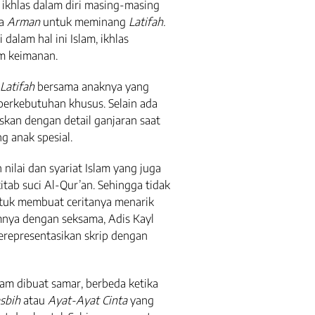
i ikhlas dalam diri masing-masing
ya
Arman
untuk meminang
Latifah.
 dalam hal ini Islam, ikhlas
m keimanan.
Latifah
bersama anaknya yang
berkebutuhan khusus. Selain ada
askan dengan detail ganjaran saat
g anak spesial.
 nilai dan syariat Islam yang juga
tab suci Al-Qur’an. Sehingga tidak
tuk membuat ceritanya menarik
lmnya dengan seksama, Adis Kayl
representasikan skrip dengan
slam dibuat samar, berbeda ketika
asbih
atau
Ayat-Ayat Cinta
yang