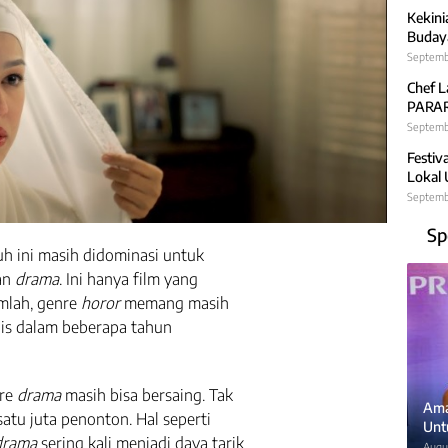
Kekini
Budaya
Septemb
Chef L
PARARA
Septembe
Festiv
Lokal
Septemb
Sp
uh ini masih didominasi untuk
an
drama
. Ini hanya film yang
umlah, genre
horor
memang masih
lis dalam beberapa tahun
nre
drama
masih bisa bersaing. Tak
Ama
tu juta penonton. Hal seperti
Unt
drama
sering kali menjadi daya tarik
Augus