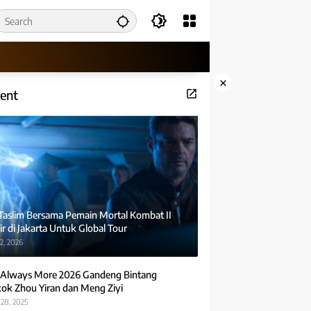
×
ent
 Taslim Bersama Pemain Mortal Kombat II
r di Jakarta Untuk Global Tour
2, 2026
Always More 2026 Gandeng Bintang
ok Zhou Yiran dan Meng Ziyi
28, 2025