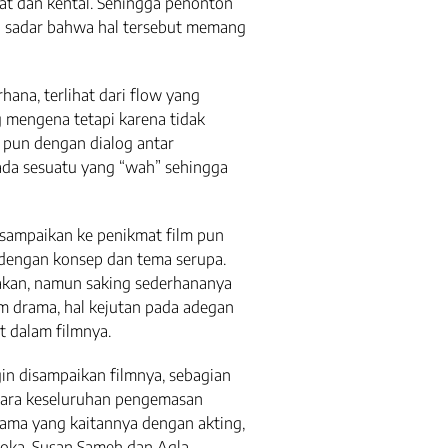
at dan kental. Sehingga penonton
an sadar bahwa hal tersebut memang
rhana, terlihat dari flow yang
g mengena tetapi karena tidak
 pun dengan dialog antar
 ada sesuatu yang “wah” sehingga
sampaikan ke penikmat film pun
 dengan konsep dan tema serupa.
akan, namun saking sederhananya
ilm drama, hal kejutan pada adegan
t dalam filmnya.
gin disampaikan filmnya, sebagian
ecara keseluruhan pengemasan
tama yang kaitannya dengan akting,
loka, Susan Sameh dan Agla