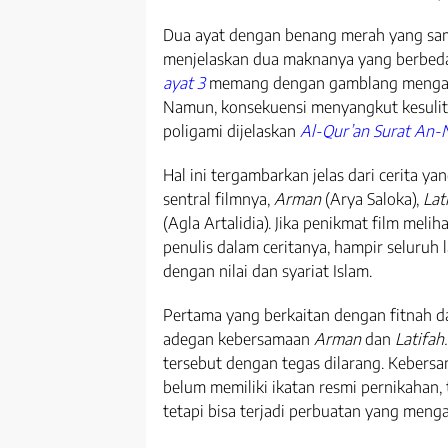
Dua ayat dengan benang merah yang sam
menjelaskan dua maknanya yang berbed
ayat 3
memang dengan gamblang mengata
Namun, konsekuensi menyangkut kesulit
poligami dijelaskan
Al-Qur’an Surat An-N
Hal ini tergambarkan jelas dari cerita y
sentral filmnya,
Arman
(Arya Saloka),
Lat
(Agla Artalidia). Jika penikmat film melih
penulis dalam ceritanya, hampir seluruh l
dengan nilai dan syariat Islam.
Pertama yang berkaitan dengan fitnah d
adegan kebersamaan
Arman
dan
Latifah
tersebut dengan tegas dilarang. Kebers
belum memiliki ikatan resmi pernikahan,
tetapi bisa terjadi perbuatan yang menga