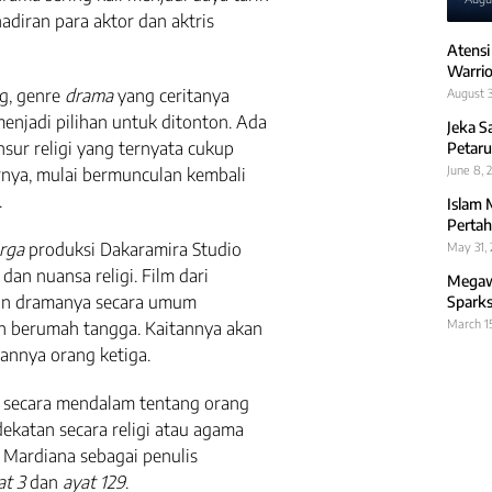
hadiran para aktor dan aktris
Atensi
Warrio
g, genre
drama
yang ceritanya
August 3
enjadi pilihan untuk ditonton. Ada
Jeka S
sur religi yang ternyata cukup
Petaru
June 8, 
rnya, mulai bermunculan kembali
.
Islam 
Pertah
rga
produksi Dakaramira Studio
May 31,
n nuansa religi. Film dari
Megawa
ian dramanya secara umum
Sparks
March 1
 berumah tangga. Kaitannya akan
rannya orang ketiga.
 secara mendalam tentang orang
ekatan secara religi atau agama
a Mardiana sebagai penulis
at 3
dan
ayat 129
.