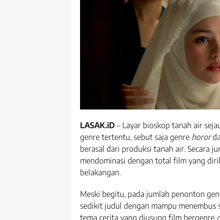
LASAK.iD
– Layar bioskop tanah air seja
genre tertentu, sebut saja genre
horor
d
berasal dari produksi tanah air. Secara j
mendominasi dengan total film yang diri
belakangan.
Meski begitu, pada jumlah penonton ge
sedikit judul dengan mampu menembus sa
tema cerita yang diusung film bergenre