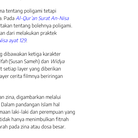
a tentang poligami tetapi
a. Pada
Al-Qur’an Surat An-Nisa
kan tentang bolehnya poligami.
an dari melakukan praktek
isa ayat 129
.
ang dibawakan ketiga karakter
ifah
(Susan Sameh) dan
Widya
at setiap layer yang diberikan
ayer cerita filmnya beriringan
an zina, digambarkan melalui
.
Dalam pandangan Islam hal
amaan laki-laki dan perempuan yang
 tidak hanya menimbulkan fitnah
rah pada zina atau dosa besar.