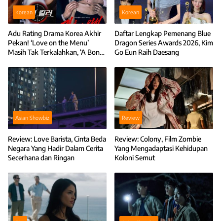
Korean
Korean
Adu Rating Drama Korea Akhir
Daftar Lengkap Pemenang Blue
Pekan! ‘Love on the Menu’
Dragon Series Awards 2026, Kim
Masih Tak Terkalahkan, ‘A Bona
Go Eun Raih Daesang
Fide Killer’ Melesat
Asian Showbiz
Review
Review: Love Barista, Cinta Beda
Review: Colony, Film Zombie
Negara Yang Hadir Dalam Cerita
Yang Mengadaptasi Kehidupan
Secerhana dan Ringan
Koloni Semut