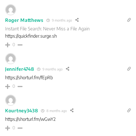
Roger Matthews
9 months ago
Instant File Search: Never Miss a File Again
https://quickfinder.surge.sh
0
Jennifer4748
9 months ago
https://shorturl.fm/fEpRb
0
Kourtney3438
8 months ago
https://shorturl.fm/wGwY2
0