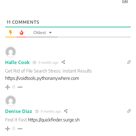
11
COMMENTS
Oldest
Halle Cook
9 months ago
Get Rid of File Search Stress: Instant Results
https://voidtools.pythonanywhere.com
0
Denise Diaz
9 months ago
Find It Fast
https://quickfinder.surge.sh
0