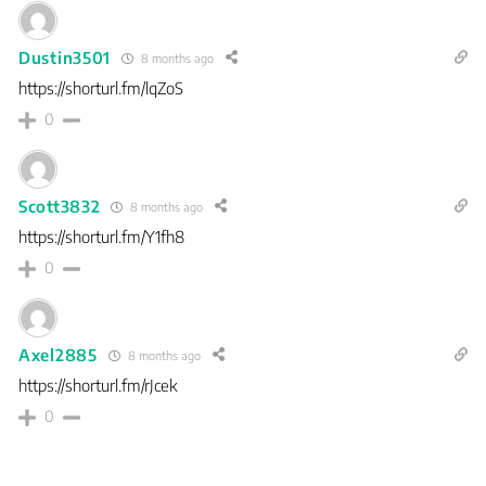
Dustin3501
8 months ago
https://shorturl.fm/lqZoS
0
Scott3832
8 months ago
https://shorturl.fm/Y1fh8
0
Axel2885
8 months ago
https://shorturl.fm/rJcek
0