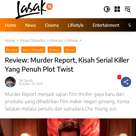
Skip
to
content
Home
News
Cinema
Lifestyle
Entertainment
Ser
Home
Asian Showbiz
Korean
Movie
Review
Asian Showbiz
Korean
Movie
Review: Murder Report, Kisah Serial Killer
Yang Penuh Plot Twist
11
Siti Sarah
October 23, 2025
Murder Report menjadi sajian film thriller gaya baru dari
produksi yang dihadirkan film maker negeri ginseng, Korea
Selatan melalui penulis dan sutradara Cho Young-jun.