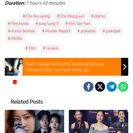
Duration:
1 hours 43 minutes
Tags:
Cho Yeo-jeong
Cho Young-jun
dokter
film korea
Jung Sung-il
Kim Tae-han
Korea Selatan
Murder Report
psikiater
psikopat
thriller
Topics:
Film
review
WeTV Always More 2026 Gandeng Bintang
Tiongkok Zhou Yiran dan Meng Ziyi
11
Related Posts