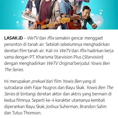
LASAK.iD
–
WeTV
dan
Iflix
semakin gencar menggaet
penonton di tanah air. Setelah sebelumnya menghadirkan
deretan film tanah air. Kali ini
WeTV
dan
Iflix
hadirkan kerja
sama dengan PT. Kharisma Starvision Plus (
Starvision
)
dengan menghadirkan
WeTV Original
berjudul
Yowis Ben
The Series
.
Ini merupakan
prekuel
dari film
Yowis Ben
yang di
sutradarai oleh Fajar Nugros dan Bayu Skak.
Yowis Ben The
Series
di bintangi deretan aktor dan aktris yang bermain di
kedua filmnya. Seperti ke-4 karakter utamanya kembali
diperankan Bayu Skak, Joshua Suherman, Brandon Salim
dan Tutus Thomson.