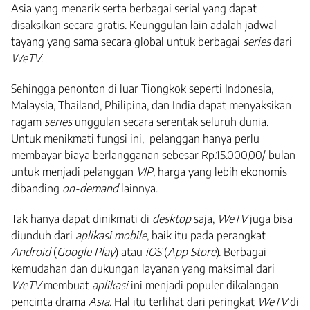
Asia yang menarik serta berbagai serial yang dapat
disaksikan secara gratis. Keunggulan lain adalah jadwal
tayang yang sama secara global untuk berbagai
series
dari
WeTV
.
Sehingga penonton di luar Tiongkok seperti Indonesia,
Malaysia, Thailand, Philipina, dan India dapat menyaksikan
ragam
series
unggulan secara serentak seluruh dunia.
Untuk menikmati fungsi ini, pelanggan hanya perlu
membayar biaya berlangganan sebesar Rp.15.000,00/ bulan
untuk menjadi pelanggan
VIP
, harga yang lebih ekonomis
dibanding
on-demand
lainnya.
Tak hanya dapat dinikmati di
desktop
saja,
WeTV
juga bisa
diunduh dari
aplikasi mobile
, baik itu pada perangkat
Android
(
Google Play
) atau
iOS
(
App Store
). Berbagai
kemudahan dan dukungan layanan yang maksimal dari
WeTV
membuat
aplikasi
ini menjadi populer dikalangan
pencinta drama
Asia
. Hal itu terlihat dari peringkat
WeTV
di