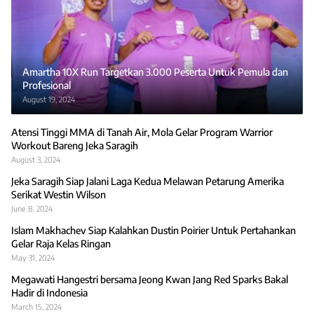
Amartha 10X Run Targetkan 3.000 Peserta Untuk Pemula dan
Profesional
August 19, 2024
Atensi Tinggi MMA di Tanah Air, Mola Gelar Program Warrior
Workout Bareng Jeka Saragih
August 3, 2024
Jeka Saragih Siap Jalani Laga Kedua Melawan Petarung Amerika
Serikat Westin Wilson
June 8, 2024
Islam Makhachev Siap Kalahkan Dustin Poirier Untuk Pertahankan
Gelar Raja Kelas Ringan
May 31, 2024
Megawati Hangestri bersama Jeong Kwan Jang Red Sparks Bakal
Hadir di Indonesia
March 15, 2024