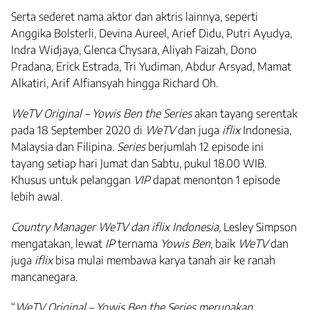
Serta sederet nama aktor dan aktris lainnya, seperti
Anggika Bolsterli, Devina Aureel, Arief Didu, Putri Ayudya,
Indra Widjaya, Glenca Chysara, Aliyah Faizah, Dono
Pradana, Erick Estrada, Tri Yudiman, Abdur Arsyad, Mamat
Alkatiri, Arif Alfiansyah hingga Richard Oh.
WeTV Original – Yowis Ben the Series
akan tayang serentak
pada 18 September 2020 di
WeTV
dan juga
iflix
Indonesia,
Malaysia dan Filipina.
Series
berjumlah 12 episode ini
tayang setiap hari Jumat dan Sabtu, pukul 18.00 WIB.
Khusus untuk pelanggan
VIP
dapat menonton 1 episode
lebih awal.
Country Manager WeTV dan iflix Indonesia,
Lesley Simpson
mengatakan, lewat
IP
ternama
Yowis Ben
, baik
WeTV
dan
juga
iflix
bisa mulai membawa karya tanah air ke ranah
mancanegara.
“
WeTV Original – Yowis Ben the Series merupakan