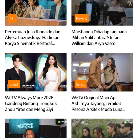
Film
Review
Pertemuan Julio Rionaldo dan
Marshanda Dihadapkan pada
Alyssa Lozovskaya Hadirkan
Pilihan Sulit antara Stefan
Karya Sinematik Bertaraf
William dan Arya Vasco
Internasional
Event
Series
WeTV Always More 2026
WeTV Original Main Api
Gandeng Bintang Tiongkok
Akhirnya Tayang, Terpikat
Zhou Yiran dan Meng Ziyi
Pesona Arsitek Muda Luna
Maya Nekat Selingkuh