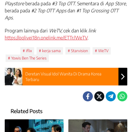
Playstore
berada pada
#3 Top OTT
. Sementara di
App Store
,
berada pada
#2 Top OTT Apps
dan
#1 Top Grossing OTT
Aps
.
Program lainnya dari
WeTV,
cek dan klik
link
https://qqlivei18n.onelink.me/ETTr/WeTV
.
Tags:
iflix
kerja sama
Starvision
WeTV
Yowis Ben The Series
Deretan Visual Idol Wanita Di Drama Korea
Terbaru
Related Posts