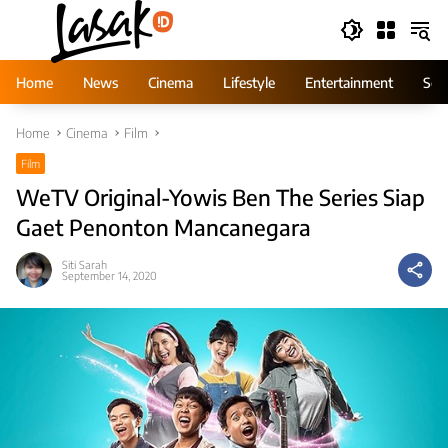
Skip
to
content
Home
News
Cinema
Lifestyle
Entertainment
Ser
Home
Cinema
Film
Film
WeTV Original-Yowis Ben The Series Siap
Gaet Penonton Mancanegara
Siti Sarah
September 14, 2020