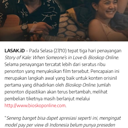
LASAK.iD
– Pada Selasa (27/10) tepat tiga hari penayangan
Story of Kale: When Someone’s in Love
di
Bioskop Online.
Selama penayangan tercatat lebih dari seratus ribu
penonton yang menyaksikan film tersebut. Pencapaian ini
merupakan langkah awal yang baik untuk konten orisinil
pertama yang dihadirkan oleh
Bioskop Online
. Jumlah
penonton dipastikan akan terus bertambah, melihat
pembelian tiketnya masih berlanjut melalui
http://www.bioskoponline.com
.
“
Seneng banget bisa dapet apresiasi seperti ini, mengingat
model pay per view di Indonesia belum punya preseden