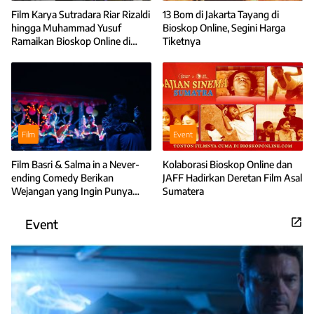
Film Karya Sutradara Riar Rizaldi
13 Bom di Jakarta Tayang di
hingga Muhammad Yusuf
Bioskop Online, Segini Harga
Ramaikan Bioskop Online di
Tiketnya
Bulan Juli
Film
Event
Film Basri & Salma in a Never-
Kolaborasi Bioskop Online dan
ending Comedy Berikan
JAFF Hadirkan Deretan Film Asal
Wejangan yang Ingin Punya
Sumatera
Anak
Event