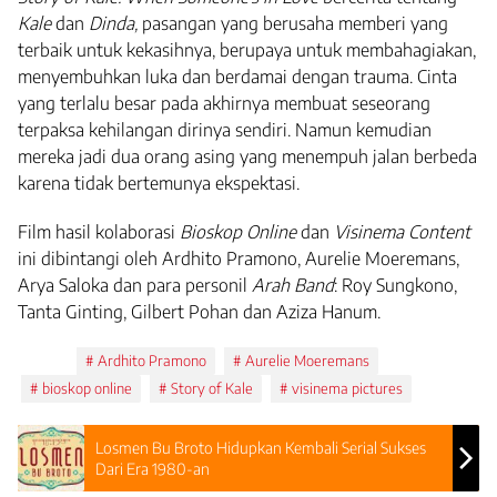
Kale
dan
Dinda,
pasangan yang berusaha memberi yang
terbaik untuk kekasihnya, berupaya untuk membahagiakan,
menyembuhkan luka dan berdamai dengan trauma. Cinta
yang terlalu besar pada akhirnya membuat seseorang
terpaksa kehilangan dirinya sendiri. Namun kemudian
mereka jadi dua orang asing yang menempuh jalan berbeda
karena tidak bertemunya ekspektasi.
Film hasil kolaborasi
Bioskop Online
dan
Visinema Content
ini dibintangi oleh Ardhito Pramono, Aurelie Moeremans,
Arya Saloka dan para personil
Arah Band
: Roy Sungkono,
Tanta Ginting, Gilbert Pohan dan Aziza Hanum.
Tags:
Ardhito Pramono
Aurelie Moeremans
bioskop online
Story of Kale
visinema pictures
Losmen Bu Broto Hidupkan Kembali Serial Sukses
Dari Era 1980-an