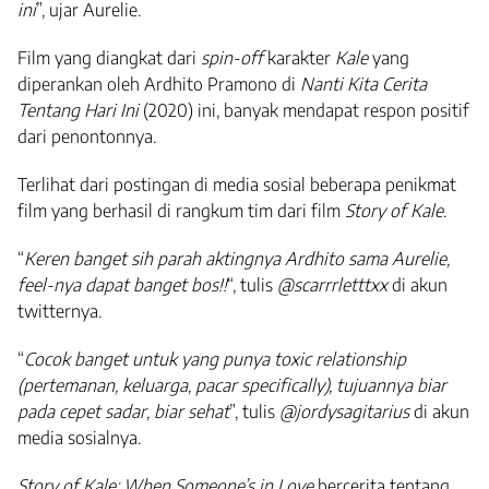
ini
”, ujar Aurelie.
Film yang diangkat dari
spin-off
karakter
Kale
yang
diperankan oleh Ardhito Pramono di
Nanti Kita Cerita
Tentang Hari Ini
(2020) ini, banyak mendapat respon positif
dari penontonnya.
Terlihat dari postingan di media sosial beberapa penikmat
film yang berhasil di rangkum tim dari film
Story of Kale
.
“
Keren banget sih parah aktingnya Ardhito sama Aurelie,
feel-nya dapat banget bos!!
“, tulis
@scarrrletttxx
di akun
twitternya.
“
Cocok banget untuk yang punya toxic relationship
(pertemanan, keluarga, pacar specifically), tujuannya biar
pada cepet sadar, biar sehat
”, tulis
@jordysagitarius
di akun
media sosialnya.
Story of Kale: When Someone’s in Love
bercerita tentang