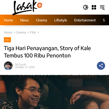
Skip
to
content
Home
News
Cinema
Lifestyle
Entertainment
Ser
Home
Cinema
Film
Film
Tiga Hari Penayangan, Story of Kale
Tembus 100 Ribu Penonton
Siti Sarah
October 27, 2020