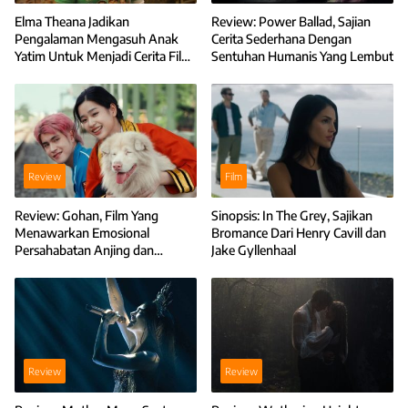
Elma Theana Jadikan
Review: Power Ballad, Sajian
Pengalaman Mengasuh Anak
Cerita Sederhana Dengan
Yatim Untuk Menjadi Cerita Film
Sentuhan Humanis Yang Lembut
Anak-Anak Bambu
Review
Film
Review: Gohan, Film Yang
Sinopsis: In The Grey, Sajikan
Menawarkan Emosional
Bromance Dari Henry Cavill dan
Persahabatan Anjing dan
Jake Gyllenhaal
Manusia
Review
Review