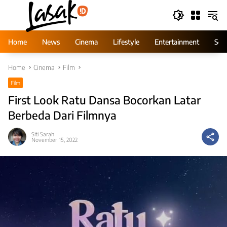
Skip
to
content
Home
News
Cinema
Lifestyle
Entertainment
Ser
Home
Cinema
Film
Film
First Look Ratu Dansa Bocorkan Latar
Berbeda Dari Filmnya
Siti Sarah
November 15, 2022