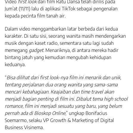
Video
first look
dari film Ratu Dansa telah dirilis pada
Jum’at (11/11) lalu di aplikasi TikTok sebagai pengenalan
kepada pecinta film tanah air.
Dalam video menggambarkan latar berbeda dari kedua
karakter. Di satu sisi, seorang wanita masih mendengarkan
musik dengan kaset radio, sementara satu lagi sudah
memegang
gadget
. Menariknya, di antara mereka hadir
bintang jatuh yang kemudian mengubah kehidupan
keduanya.
“
Bisa dilihat dari first look-nya film ini menarik dan unik,
tentang perjalanan dua orang wanita yang sama-sama
mencari kebahagiaan. Keajaiban dan time travel akan
menjadi bagian penting di film ini. Dibalut tema high school
romance, film ini menjadi sesuatu yang baru, yang belum
pernah ada di Bioskop Online
,” ungkap Bonifacius
Soemarmo, selaku VP Growth & Marketing of Digital
Business Visinema.