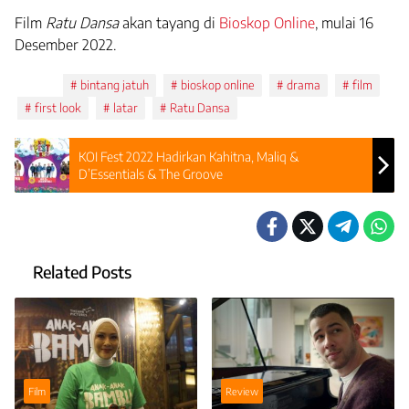
Film
Ratu Dansa
akan tayang di
Bioskop Online
, mulai 16
Desember 2022.
Tags:
bintang jatuh
bioskop online
drama
film
first look
latar
Ratu Dansa
KOI Fest 2022 Hadirkan Kahitna, Maliq &
D’Essentials & The Groove
Related Posts
Film
Review