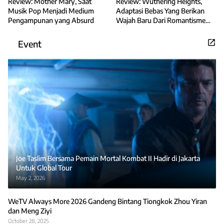
Review: Mother Mary, Saat
Review: Wuthering Heights,
Musik Pop Menjadi Medium
Adaptasi Bebas Yang Berikan
Pengampunan yang Absurd
Wajah Baru Dari Romantisme
Gaya Klasik
Event
Joe Taslim Bersama Pemain Mortal Kombat II Hadir di Jakarta
Untuk Global Tour
May 2, 2026
WeTV Always More 2026 Gandeng Bintang Tiongkok Zhou Yiran
dan Meng Ziyi
October 28, 2025