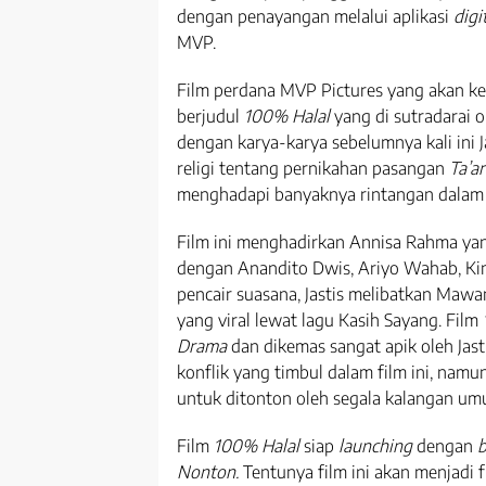
dengan penayangan melalui aplikasi
digi
MVP.
Film perdana MVP Pictures yang akan ke
berjudul
100% Halal
yang di sutradarai o
dengan karya-karya sebelumnya kali ini
religi tentang pernikahan pasangan
Ta’a
menghadapi banyaknya rintangan dalam
Film ini menghadirkan Annisa Rahma yan
dengan Anandito Dwis, Ariyo Wahab, Kin
pencair suasana, Jastis melibatkan Mawa
yang viral lewat lagu Kasih Sayang. Film
Drama
dan dikemas sangat apik oleh Jas
konflik yang timbul dalam film ini, namu
untuk ditonton oleh segala kalangan umu
Film
100% Halal
siap
launching
dengan
b
Nonton.
Tentunya film ini akan menjadi fi