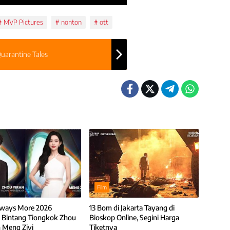
MVP Pictures
nonton
ott
Quarantine Tales
Film
ways More 2026
13 Bom di Jakarta Tayang di
 Bintang Tiongkok Zhou
Bioskop Online, Segini Harga
n Meng Ziyi
Tiketnya