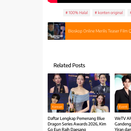
Tags:
100% Halal
konten original
Bioskop Online Merilis Teaser Film 
Related Posts
Korean
Event
Daftar Lengkap Pemenang Blue
WeTV Al
Dragon Series Awards 2026, Kim
Gandeng
Go Eun Raih Daesang
Yiran da