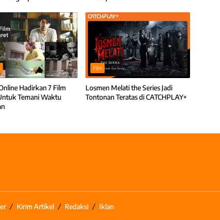
m
Film
Online Hadirkan 7 Film
Losmen Melati the Series Jadi
Untuk Temani Waktu
Tontonan Teratas di CATCHPLAY+
an
er
Kirim Artikel
Redaksi
Iklan