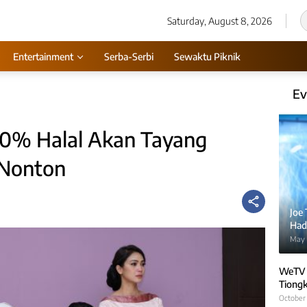
Saturday, August 8, 2026
Entertainment
Serba-Serbi
Sewaktu Piknik
Ev
00% Halal Akan Tayang
 Nonton
Joe
Hadi
May 
WeTV 
Tiongk
October 