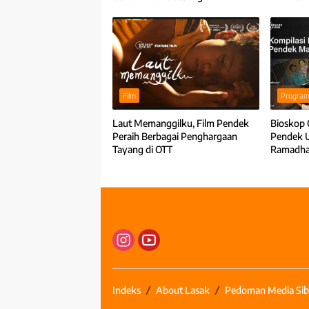
Film
Progra
Laut Memanggilku, Film Pendek
Bioskop 
Peraih Berbagai Penghargaan
Pendek 
Tayang di OTT
Ramadh
Indeks
About Lasak
Pedoman Media Sib