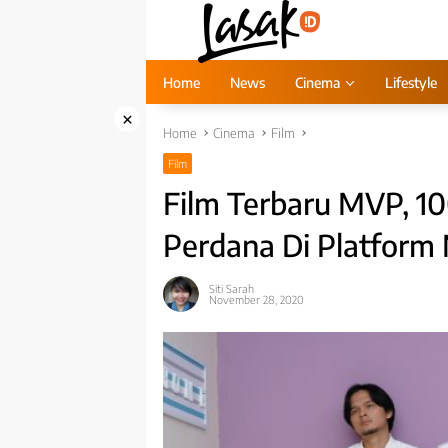
Skip
to
content
Home
News
Cinema
Lifestyle
×
Home
Cinema
Film
Film
Film Terbaru MVP, 1
Perdana Di Platform
Siti Sarah
November 28, 2020