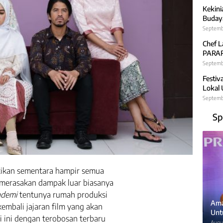
Kekini
Budaya
Septemb
Chef L
PARARA
Septembe
Festiv
Lokal
Septemb
Sp
kan sementara hampir semua
g merasakan dampak luar biasanya
ndemi
tentunya rumah produksi
Ama
embali jajaran film yang akan
Unt
i ini dengan terobosan terbaru
Augus