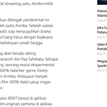
tal streaming
yaitu
Nonton
milik
Atensi
Warrio
luar ditengah
pandemi
kali ini
August 3
leh Jastis Arimba. Setelah sukses
Jeka S
 Jastis siap menyuguhkan drama
Petaru
ruf
yang harus dengan bijaksana
June 8, 
 kehidupan rumah tangga.
Islam 
Pertah
g akan beradu akting
May 31,
aryosih dan Ray Sahetapy. Sebagai
Megawa
ng, seorang musisi eksperimental
Sparks
100% Halal
ber-genre
Family
March 1
tis Arimba. Walaupun banyak
n film
100% Halal
cukup ringan
r.
asis RENT
(sewa) di aplikasi
lm originals pertama di aplikasi