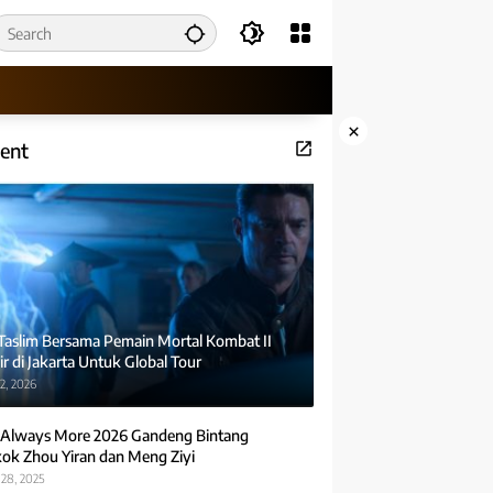
×
ent
 Taslim Bersama Pemain Mortal Kombat II
r di Jakarta Untuk Global Tour
2, 2026
Always More 2026 Gandeng Bintang
ok Zhou Yiran dan Meng Ziyi
28, 2025