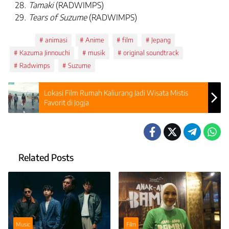
Tamaki
(RADWIMPS)
Tears of Suzume
(RADWIMPS)
Tags:
animasi
Anime
film
Jepang
Kazuma Jinnouchi
musik
original soundtrack
Radwimps
Suzume
Lokasi Film Rumah Kaliurang Jadi Wisata Mistis
Favorit di Jogja
Related Posts
Music
Film