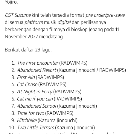
Yojiro.
OST Suzume
kini telah tersedia format
pre order/pre-save
di semua
platform
musik
digital
dan perilisannya
berbarengan dengan filmnya di bioskop Jepang pada 11
November 2022 mendatang.
Berikut daftar 29 lagu:
The First Encounter
(RADWIMPS)
Abandoned Resort
(Kazuma Jinnouchi / RADWIMPS)
First Aid
(RADWIMPS)
Cat Chase
(RADWIMPS)
At Night in Ferry
(RADWIMPS)
Cat me if you can
(RADWIMPS)
Abandoned School
(Kazuma Jinnouchi)
Time for two
(RADWIMPS)
Hitchhike
(Kazuma Jinnouchi)
Two Little Terrors
(Kazuma Jinnouchi)