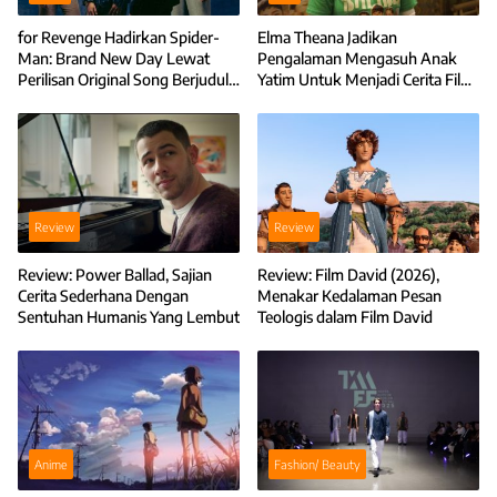
for Revenge Hadirkan Spider-
Elma Theana Jadikan
Man: Brand New Day Lewat
Pengalaman Mengasuh Anak
Perilisan Original Song Berjudul I
Yatim Untuk Menjadi Cerita Film
Miss You Every Brand New Day
Anak-Anak Bambu
Review
Review
Review: Power Ballad, Sajian
Review: Film David (2026),
Cerita Sederhana Dengan
Menakar Kedalaman Pesan
Sentuhan Humanis Yang Lembut
Teologis dalam Film David
Anime
Fashion/ Beauty