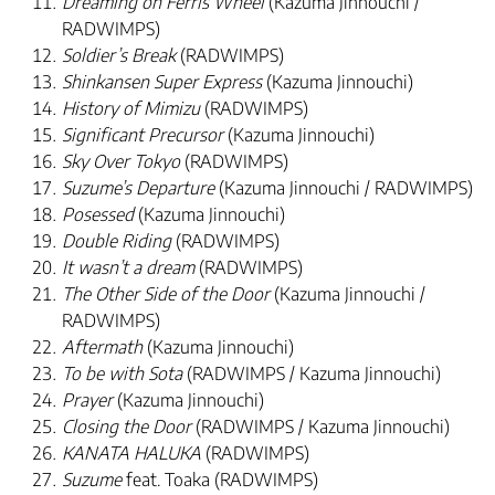
Dreaming on Ferris Wheel
(Kazuma Jinnouchi /
RADWIMPS)
Soldier’s Break
(RADWIMPS)
Shinkansen Super Express
(Kazuma Jinnouchi)
History of Mimizu
(RADWIMPS)
Significant Precursor
(Kazuma Jinnouchi)
Sky Over Tokyo
(RADWIMPS)
Suzume’s Departure
(Kazuma Jinnouchi / RADWIMPS)
Posessed
(Kazuma Jinnouchi)
Double Riding
(RADWIMPS)
It wasn’t a dream
(RADWIMPS)
The Other Side of the Door
(Kazuma Jinnouchi /
RADWIMPS)
Aftermath
(Kazuma Jinnouchi)
To be with Sota
(RADWIMPS / Kazuma Jinnouchi)
Prayer
(Kazuma Jinnouchi)
Closing the Door
(RADWIMPS / Kazuma Jinnouchi)
KANATA HALUKA
(RADWIMPS)
Suzume
feat. Toaka (RADWIMPS)