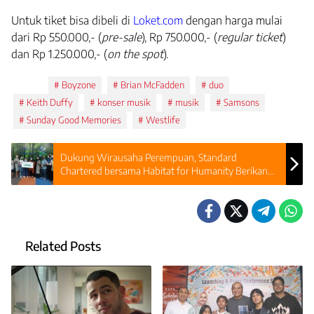
Untuk tiket bisa dibeli di
Loket.com
dengan harga mulai
dari Rp 550.000,- (
pre-sale
), Rp 750.000,- (
regular ticket
)
dan Rp 1.250.000,- (
on the spot
).
Tags:
Boyzone
Brian McFadden
duo
Keith Duffy
konser musik
musik
Samsons
Sunday Good Memories
Westlife
Dukung Wirausaha Perempuan, Standard
Chartered bersama Habitat for Humanity Berikan
Pelatihan Kewirausahaan
Related Posts