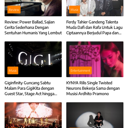
Review
Music
Review: Power Ballad, Sajian
Ferdy Tahier Gandeng Talenta
Cerita Sederhana Dengan
Muda Dafi dan Rafa Untuk Lagu
Sentuhan Humanis Yang Lembut
Ciptaannya Berjudul Papa dan
Tak Sehebat Ekspektasiku
Music
Entertainment
Giginfinity Guncang Sabtu
KYNYA Rilis Single Twisted
Malam Para GigiKita dengan
Neurons Bekerja Sama dengan
Guest Star, Stage Act hingga
Musisi Ardhito Pramono
Tata Panggung