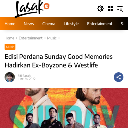
Skip
to
content
Home
News
Cinema
Lifestyle
Entertainment
Ser
Home
Entertainment
Music
Music
Edisi Perdana Sunday Good Memories
Hadirkan Ex-Boyzone & Westlife
Siti Sarah
June 24, 2022