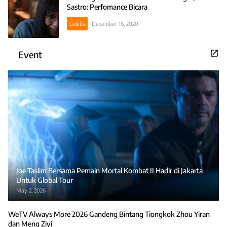
Sastro: Perfomance Bicara
Celebs
December 16, 2020
Event
Joe Taslim Bersama Pemain Mortal Kombat II Hadir di Jakarta
Untuk Global Tour
May 2, 2026
WeTV Always More 2026 Gandeng Bintang Tiongkok Zhou Yiran
dan Meng Ziyi