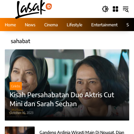
Skip
to
content
Home
News
Cinema
Lifestyle
Entertainment
Ser
sahabat
Celebs
Kisah Persahabatan Duo Aktris Cut
Mini dan Sarah Sechan
October 16, 2023
Gandeng Ardinia Wirasti Main Di Nougat, Dian