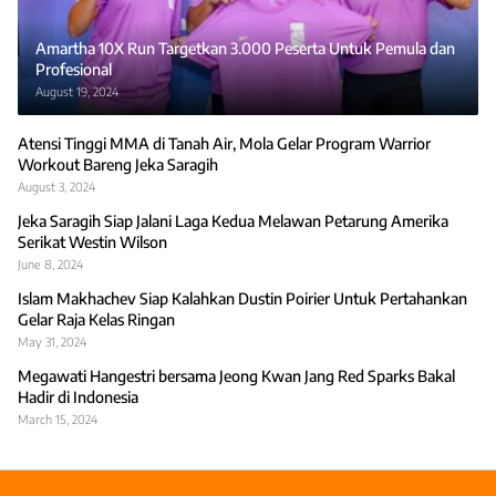
Amartha 10X Run Targetkan 3.000 Peserta Untuk Pemula dan
Profesional
August 19, 2024
Atensi Tinggi MMA di Tanah Air, Mola Gelar Program Warrior
Workout Bareng Jeka Saragih
August 3, 2024
Jeka Saragih Siap Jalani Laga Kedua Melawan Petarung Amerika
Serikat Westin Wilson
June 8, 2024
Islam Makhachev Siap Kalahkan Dustin Poirier Untuk Pertahankan
Gelar Raja Kelas Ringan
May 31, 2024
Megawati Hangestri bersama Jeong Kwan Jang Red Sparks Bakal
Hadir di Indonesia
March 15, 2024