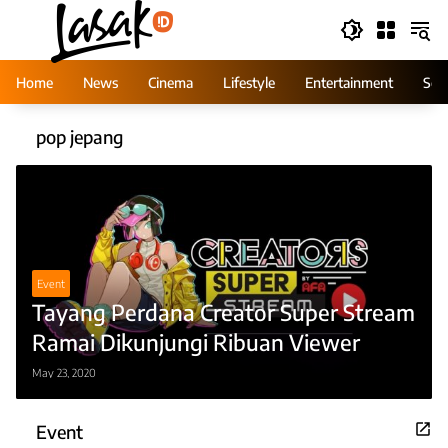
Skip
to
content
Home
News
Cinema
Lifestyle
Entertainment
Ser
pop jepang
Event
Tayang Perdana Creator Super Stream
Ramai Dikunjungi Ribuan Viewer
May 23, 2020
Event